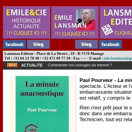
Lansman Editeur - Place de La Hestre , 19 - B-7170 Manage
Tél : +32 64 23 78 40 / +32 471 69 77 20 - Fax : --- - E-mail :
info.lansman@g
ACTUALITE
Commander nos ouvrages via Internet ?
Paul Pourveur -
La mi
spectacle. L'Acteur et l
embarrassante situation
est relatif, y compris 
Rien n'est prêt pour le 
donc dans une embarras
Technicien, tout est rel