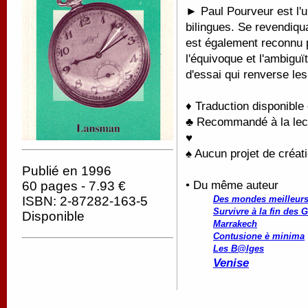
► Paul Pourveur est l'
bilingues. Se revendiqu
est également reconnu p
l'équivoque et l'ambigu
d'essai qui renverse le
♦ Traduction disponible
♣ Recommandé à la lectu
♥
♠ Aucun projet de créati
Publié en 1996
• Du même auteur
60 pages - 7.93 €
Des mondes meilleurs 
ISBN: 2-87282-163-5
Survivre à la fin des 
Disponible
Marrakech
Contusione è minima
Les B@lges
Venise