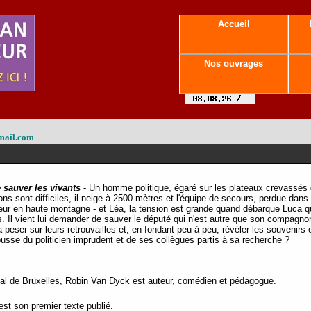
Accueil
Nos ouvrages
mail.com
 sauver les vivants
- Un homme politique, égaré sur les plateaux crevassés d
ns sont difficiles, il neige à 2500 mètres et l'équipe de secours, perdue dan
ur en haute montagne - et Léa, la tension est grande quand débarque Luca q
 Il vient lui demander de sauver le député qui n'est autre que son compagnon
peser sur leurs retrouvailles et, en fondant peu à peu, révéler les souvenirs 
scousse du politicien imprudent et de ses collègues partis à sa recherche ?
l de Bruxelles, Robin Van Dyck est auteur, comédien et pédagogue.
st son premier texte publié.