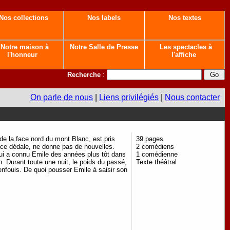
Nos collections
Nos labels
Nos textes
Notre maison à
Notre Salle de Presse
Les spectacles à
l'honneur
l'affiche
Recherche
:
On parle de nous
|
Liens privilégiés
|
Nous contacter
e la face nord du mont Blanc, est pris
39 pages
s ce dédale, ne donne pas de nouvelles.
2 comédiens
ui a connu Emile des années plus tôt dans
1 comédienne
. Durant toute une nuit, le poids du passé,
Texte théâtral
enfouis. De quoi pousser Emile à saisir son