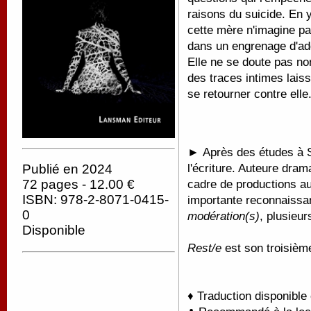
raisons du suicide. En y
cette mère n'imagine pas
dans un engrenage d'addi
Elle ne se doute pas no
des traces intimes laiss
se retourner contre elle
►
Après des études à 
l'écriture. Auteure dra
Publié en 2024
72 pages - 12.00 €
cadre de productions au
ISBN: 978-2-8071-0415-
importante reconnaissa
0
modération(s)
, plusieur
Disponible
Rest/e
est son troisièm
♦ Traduction disponible