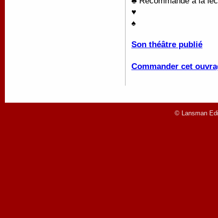
♣ Recommandé à la lectu
♥
♠
Son théâtre publié
Commander cet ouvra
© Lansman Edit