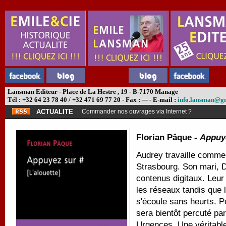
Lansman Editeur - Place de La Hestre , 19 - B-7170 Manage
Tél : +32 64 23 78 40 / +32 471 69 77 20 - Fax : --- - E-mail :
info.lansman@g
ACTUALITE
Commander nos ouvrages via Internet ?
Florian Pâque -
Appuye
Audrey travaille comme
Strasbourg. Son mari, D
contenus digitaux. Leur 
les réseaux tandis que l
s'écoule sans heurts. P
sera bientôt percuté pa
Urgences. Une véritable