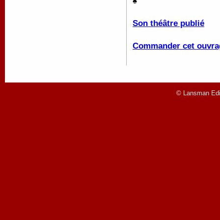
♠
Son théâtre publié
Commander cet ouvra
© Lansman Edit