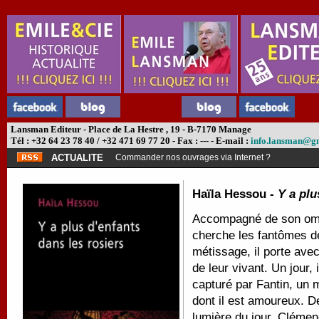
Lansman Editeur - Place de La Hestre , 19 - B-7170 Manage
Tél : +32 64 23 78 40 / +32 471 69 77 20 - Fax : --- - E-mail :
info.lansman@g
ACTUALITE
Commander nos ouvrages via Internet ?
Haïla Hessou -
Y a plu
Accompagné de son ombr
cherche les fantômes d
métissage, il porte avec
de leur vivant.
Un jour, 
capturé par Fantin, un 
dont il est amoureux.
De
lumière du jour, Clémenc