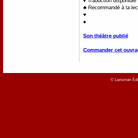
♦ Traduction disponible
♣ Recommandé à la lectu
♥
♠
Son théâtre publié
Commander cet ouvra
© Lansman Edit