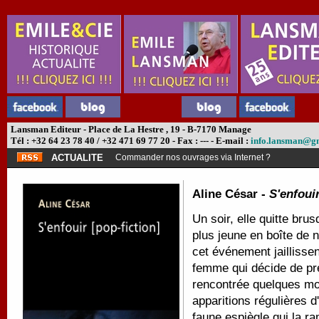
Lansman Editeur - Place de La Hestre , 19 - B-7170 Manage
Tél : +32 64 23 78 40 / +32 471 69 77 20 - Fax : --- - E-mail :
info.lansman@g
ACTUALITE
Commander nos ouvrages via Internet ?
Aline César -
S'enfouir
Un soir, elle quitte br
plus jeune en boîte de n
cet événement jaillissen
femme qui décide de pre
rencontrée quelques moi
apparitions régulières 
faune espiègle qui la ra