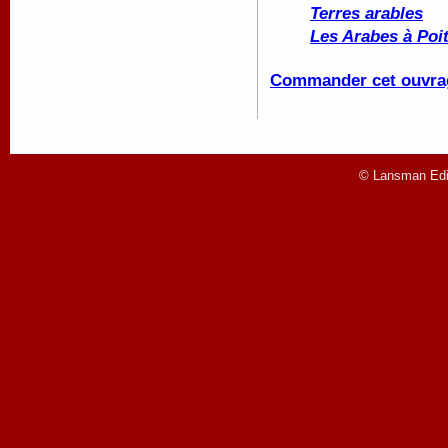
Terres arables
Les Arabes à Poit
Commander cet ouvra
© Lansman Edit