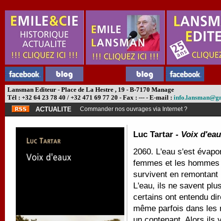
Lansman Editeur - Place de La Hestre , 19 - B-7170 Manage
Tél : +32 64 23 78 40 / +32 471 69 77 20 - Fax : --- - E-mail :
info.lansman@g
ACTUALITE
Commander nos ouvrages via Internet ?
Luc Tartar -
Voix d'ea
2060. L'eau s'est évapo
femmes et les hommes in
survivent en remontant p
L'eau, ils ne savent pl
certains ont entendu dire
même parfois dans les ma
un contenant. Alors ils 