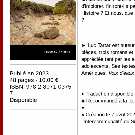
d'implorer, finiront-ils 
Histoire ? Et nous, que
?
►
Luc Tartar est auteur
pièces, trois romans et 
appréciée tant par les a
adolescents. Ses texte
Amériques.
Voix d'eaux
Publié en 2023
48 pages - 10.00 €
ISBN: 978-2-8071-0375-
7
♦ Traduction disponible
Disponible
♣ Recommandé à la lectu
♥
♠
Création le 7 avril 2
l'Intercommunalité du S