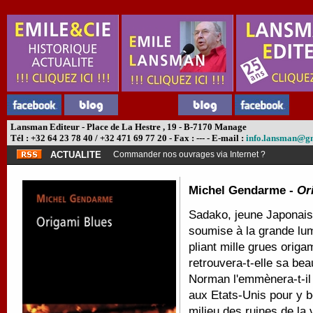
Lansman Editeur - Place de La Hestre , 19 - B-7170 Manage
Tél : +32 64 23 78 40 / +32 471 69 77 20 - Fax : --- - E-mail :
info.lansman@g
ACTUALITE
Commander nos ouvrages via Internet ?
Michel Gendarme -
Or
Sadako, jeune Japonaise 
soumise à la grande lum
pliant mille grues origa
retrouvera-t-elle sa bea
Norman l'emmènera-t-il a
aux Etats-Unis pour y bé
milieu des ruines de la 