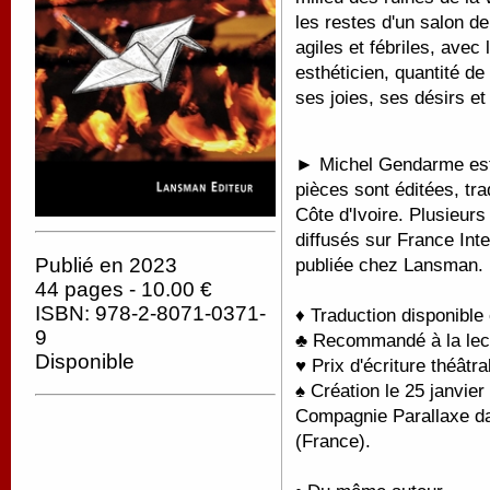
les restes d'un salon d
agiles et fébriles, avec
esthéticien, quantité d
ses joies, ses désirs et
►
Michel Gendarme est
pièces sont éditées, tr
Côte d'Ivoire. Plusieur
diffusés sur France Int
Publié en 2023
publiée chez Lansman.
44 pages - 10.00 €
ISBN: 978-2-8071-0371-
♦ Traduction disponible
9
♣ Recommandé à la lectu
Disponible
♥ Prix d'écriture théât
♠ Création le 25 janvier
Compagnie Parallaxe da
(France).