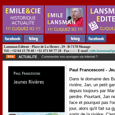
Lansman Editeur - Place de La Hestre , 19 - B-7170 Manage
Tél : +32 64 23 78 40 / +32 471 69 77 20 - Fax : --- - E-mail :
info.lansman@g
ACTUALITE
Commander nos ouvrages via Internet ?
Paul Francesconi -
Je
Dans le domaine des Ba
rivière, Jan, un petit 
depuis toujours par Marr
perdre. Pourtant, Jan ne
face et pourquoi pas l'o
jour, alors qu'il fait sa
sortir de la rivière. C'es