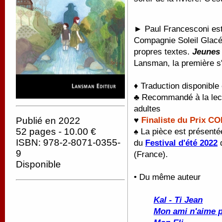
► Paul Francesconi est o
Compagnie Soleil Glacé
propres textes.
Jeunes 
Lansman, la première s'
♦ Traduction disponible
♣ Recommandé à la lectu
adultes
♥
Finaliste du Prix C
Publié en 2022
52 pages - 10.00 €
♠ La pièce est présentée
ISBN: 978-2-8071-0355-
du
Festival d'été 2022
d
9
(France).
Disponible
• Du même auteur
Kal - Ti Jean
Mon ami n'aime p