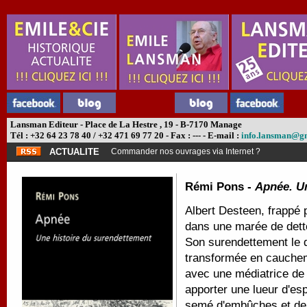
Lansman Editeur - Place de La Hestre , 19 - B-7170 Manage
Tél : +32 64 23 78 40 / +32 471 69 77 20 - Fax : --- - E-mail :
info.lansman@g
ACTUALITE
Commander nos ouvrages via Internet ?
Rémi Pons -
Apnée. Un
Albert Desteen, frappé
dans une marée de dettes
Son surendettement le d
transformée en cauche
avec une médiatrice de 
apporter une lueur d'espo
semé d'embûches et de c