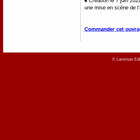
♠ Création le 7 juin 20
une mise en scène de l'
Commander cet ouvra
© Lansman Edit