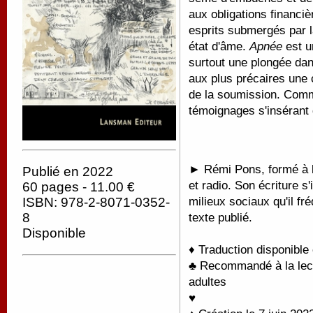
aux obligations financiè
esprits submergés par l
état d'âme.
Apnée
est u
surtout une plongée dan
aux plus précaires une c
de la soumission. Comm
témoignages s'insérant d
►
Rémi Pons, formé à l
Publié en 2022
et radio. Son écriture s
60 pages - 11.00 €
milieux sociaux qu'il f
ISBN: 978-2-8071-0352-
8
texte publié.
Disponible
♦ Traduction disponible
♣ Recommandé à la lectu
adultes
♥