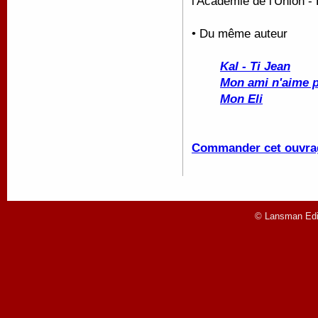
l'Académie de l'Union 
• Du même auteur
Kal - Ti Jean
Mon ami n'aime p
Mon Eli
Commander cet ouvra
© Lansman Edit