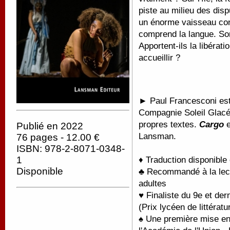
piste au milieu des disp
un énorme vaisseau con
comprend la langue. Son
Apportent-ils la libérati
accueillir ?
► Paul Francesconi est o
Compagnie Soleil Glacé
propres textes.
Cargo
e
Publié en 2022
Lansman.
76 pages - 12.00 €
ISBN: 978-2-8071-0348-
1
♦ Traduction disponible
Disponible
♣ Recommandé à la lectu
adultes
♥ Finaliste du 9e et der
(Prix lycéen de littéra
♠ Une première mise en 