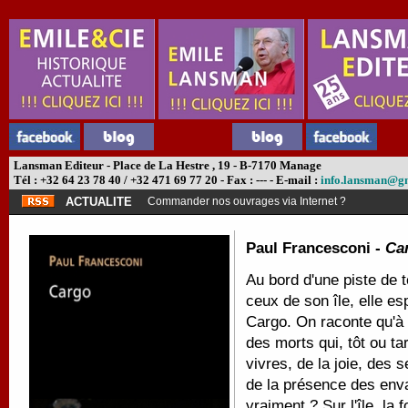
Lansman Editeur - Place de La Hestre , 19 - B-7170 Manage
Tél : +32 64 23 78 40 / +32 471 69 77 20 - Fax : --- - E-mail :
info.lansman@g
ACTUALITE
Commander nos ouvrages via Internet ?
Paul Francesconi -
Ca
Au bord d'une piste de t
ceux de son île, elle es
Cargo. On raconte qu'à 
des morts qui, tôt ou t
vivres, de la joie, des 
de la présence des enva
vraiment ? Sur l'île, la f