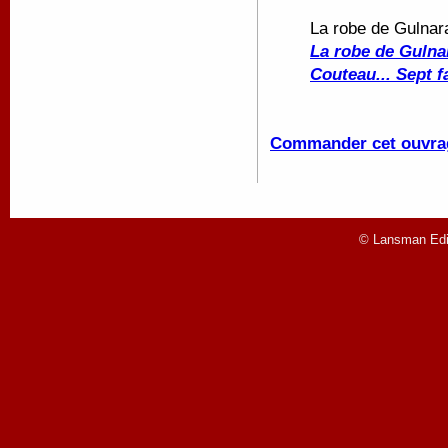
La robe de Gulna
La robe de Gulna
Couteau... Sept f
Commander cet ouvra
© Lansman Edit