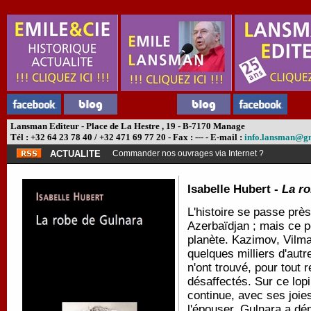
Lansman Editeur - Place de La Hestre , 19 - B-7170 Manage
Tél : +32 64 23 78 40 / +32 471 69 77 20 - Fax : --- - E-mail :
info.lansman@g
ACTUALITE
Commander nos ouvrages via Internet ?
Isabelle Hubert -
La r
L'histoire se passe près
Azerbaïdjan ; mais ce po
planète. Kazimov, Vilma
quelques milliers d'aut
n'ont trouvé, pour tout 
désaffectés. Sur ce lopi
continue, avec ses joie
l'épouser, Gulnara a d