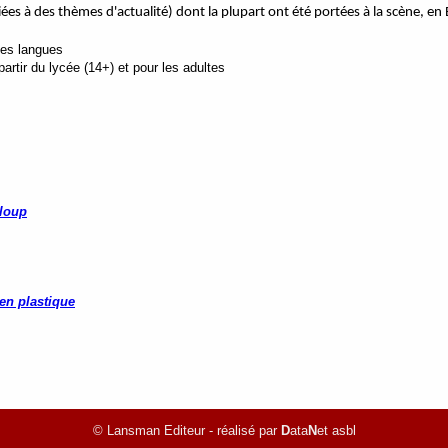
iées à des thèmes d'actualité) dont la plupart ont été portées à la scène, en
tes langues
rtir du lycée (14+) et pour les adultes
 loup
en plastique
© Lansman Editeur - réalisé par
D
ata
N
et asbl