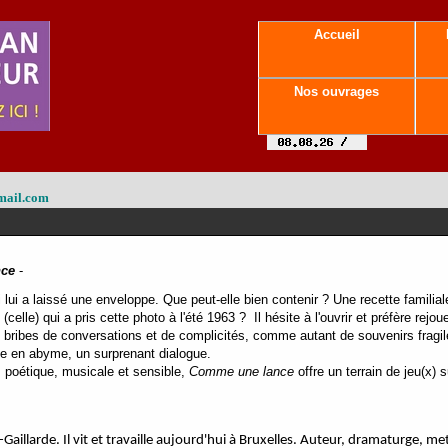
Accueil
Nos ouvrages
mail.com
nce
-
 lui a laissé une enveloppe. Que peut-elle bien contenir ? Une recette familia
i (celle) qui a pris cette photo à l'été 1963 ? Il hésite à l'ouvrir et préfère re
 bribes de conversations et de complicités, comme autant de souvenirs fragiles
se en abyme, un surprenant dialogue.
, poétique, musicale et sensible,
Comme une lance
offre un terrain de jeu(x) su
-Gaillarde. Il vit et travaille aujourd'hui à Bruxelles. Auteur, dramaturge, me