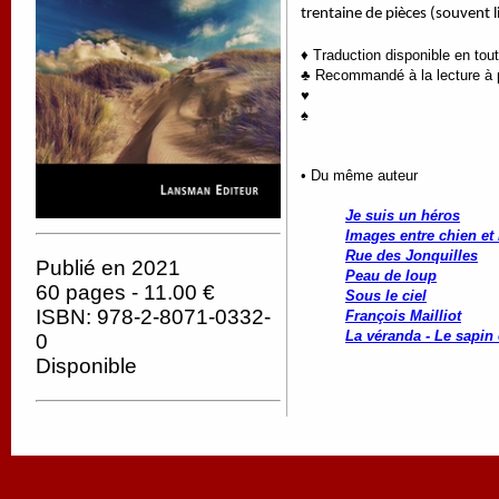
trentaine de pièces (souvent l
♦ Traduction disponible en tou
♣ Recommandé à la lecture à pa
♥
♠
• Du même auteur
Je suis un héros
Images entre chien et
Rue des Jonquilles
Publié en 2021
Peau de loup
60 pages - 11.00 €
Sous le ciel
ISBN: 978-2-8071-0332-
François Mailliot
La véranda - Le sapin 
0
Disponible