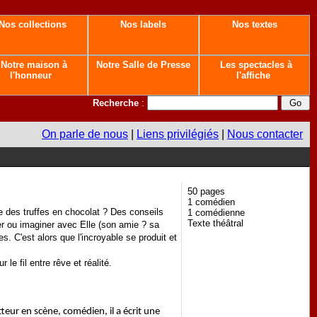
Nos collections
Nos labels
Nos textes
Notre maison à
Notre Salle de Presse
Les spectacles à
l'honneur
l'affiche
Recherche
:
On parle de nous
|
Liens privilégiés
|
Nous contacter
50 pages
1 comédien
le des truffes en chocolat ? Des conseils
1 comédienne
Texte théâtral
jouer ou imaginer avec Elle (son amie ? sa
. C'est alors que l'incroyable se produit et
r le fil entre rêve et réalité.
tteur en scène, comédien, il a écrit une