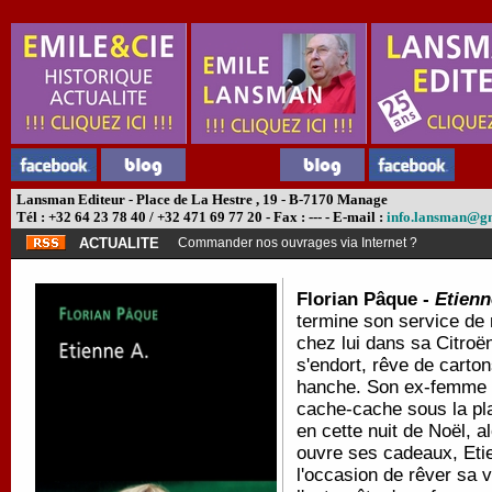
Lansman Editeur - Place de La Hestre , 19 - B-7170 Manage
Tél : +32 64 23 78 40 / +32 471 69 77 20 - Fax : --- - E-mail :
info.lansman@g
ACTUALITE
Commander nos ouvrages via Internet ?
Florian Pâque -
Etienn
termine son service de 
chez lui dans sa Citroë
s'endort, rêve de carto
hanche. Son ex-femme tr
cache-cache sous la plat
en cette nuit de Noël, a
ouvre ses cadeaux, Etien
l'occasion de rêver sa v