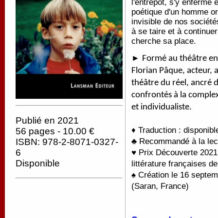
l'entrepôt, s'y enferme e
poétique d'un homme or
invisible de nos sociét
à se taire et à continue
cherche sa place.
►
Formé au théâtre en 
Florian Pâque, acteur,
théâtre du réel, ancré 
confrontés à la complex
et individualiste.
Publié en 2021
♦ Traduction : disponib
56 pages - 10.00 €
ISBN: 978-2-8071-0327-
♣ Recommandé à la lectu
6
♥ Prix Découverte 2021 
Disponible
littérature françaises d
♠ Création le 16 septe
(Saran, France)