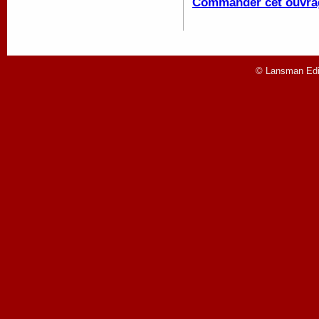
Commander cet ouvra
© Lansman Edit