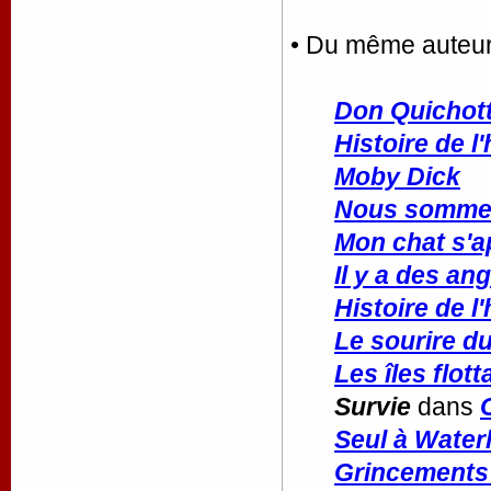
• Du même auteu
Don Quichott
Histoire de 
Moby Dick
Nous sommes
Mon chat s'ap
Il y a des an
Histoire de 
Le sourire du
Les îles flot
Survie
dans
Seul à Waterl
Grincements 