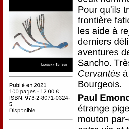
Pour qu'ils 
frontière fa
les aide à r
derniers dél
aventures d
Sancho. Très
Cervantès
à 
Bourgeois.
Publié en 2021
100 pages - 12.00 €
Paul Emon
ISBN: 978-2-8071-0324-
5
étrange pige
Disponible
mouton par-d