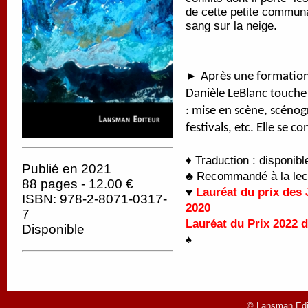
de cette petite commun
sang sur la neige.
►
Après une formation
Danièle LeBlanc touche 
: mise en scène, scéno
festivals, etc. Elle se co
♦ Traduction : disponib
Publié en 2021
♣ Recommandé à la lectu
88 pages - 12.00 €
♥
Lauréat du prix des
ISBN: 978-2-8071-0317-
2020
7
Lauréat du Prix 2022 
Disponible
♠
© Lansman Edit