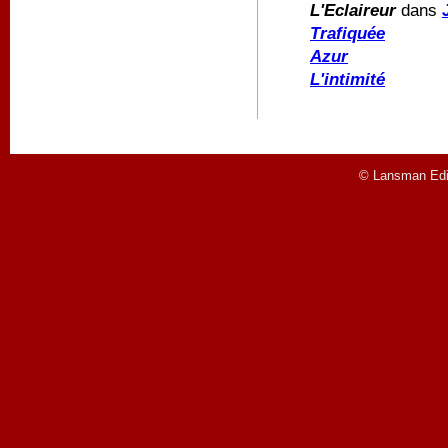
L'Eclaireur
dans
Trafiquée
Azur
L'intimité
© Lansman Edit