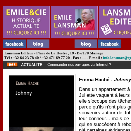
Lansman Editeur - Place de La Hestre , 19 - B-7170 Manage
Tél : +32 64 23 78 40 / +32 471 69 77 20 - Fax : --- - E-mail :
info.lansman@g
ACTUALITE
Commander nos ouvrages via Internet ?
Emma Haché -
Johnny
Dans un appartement à l
Juliette vaquent à leurs
elle s'occupe des tâche
parce qu'ils n'ont plus 
souvenirs autour de John
leur bonheur... mais ce 
qui se succèdent à reb
nié certaines évidences