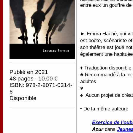
entre eux un gouffre d
► Emma Haché, qui vit 
est poète, scénariste e
son théâtre est joué no
également une habituée 
♦ Traduction disponible
Publié en 2021
♣ Recommandé à la lectu
48 pages - 10.00 €
adultes
ISBN: 978-2-8071-0314-
♥
6
♠ Aucun projet de créat
Disponible
• De la même auteure
Exercice de l'oub
Azur
dans
Jeunes