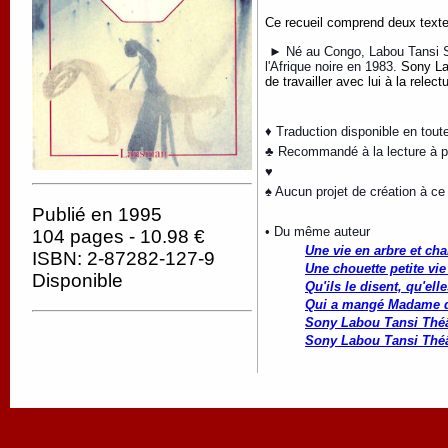
Ce recueil comprend deux text
► Né au Congo, Labou Tansi Son
l'Afrique noire en 1983.
Sony La
de travailler avec lui à la rele
♦ Traduction disponible en tout
♣ Recommandé à la lecture à par
♥
♠ Aucun projet de création à ce 
Publié en 1995
• Du même auteur
104 pages - 10.98 €
Une vie en arbre et cha
ISBN: 2-87282-127-9
Une chouette petite vie
Disponible
Qu'ils le disent, qu'ell
Qui a mangé Madame d
Sony Labou Tansi Théâ
Sony Labou Tansi Théâ