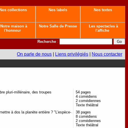
Nos collections
Nos labels
Nos textes
Notre maison à
Notre Salle de Presse
Les spectacles à
l'honneur
l'affiche
Recherche
:
On parle de nous
|
Liens privilégiés
|
Nous contacter
bre pluri-millénaire, des troupes
54 pages
4 comédiens
2 comédiennes
Texte théâtral
ttre à dos la planète entière ? "L'espèce-
38 pages
8 comédiens
2 comédiennes
Texte théâtral