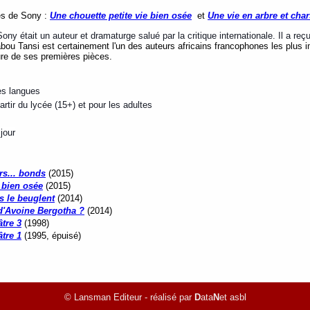
es de Sony :
Une chouette petite vie bien osée
et
Une vie en arbre et char
y était un auteur et dramaturge salué par la critique internationale. Il a re
bou Tansi est certainement l'un des auteurs africains francophones les plus 
cture de ses premières pièces.
es langues
tir du lycée (15+) et pour les adultes
jour
rs... bonds
(2015)
 bien osée
(2015)
es le beuglent
(2014)
'Avoine Bergotha ?
(2014)
tre 3
(1998)
tre 1
(1995, épuisé)
© Lansman Editeur - réalisé par
D
ata
N
et asbl