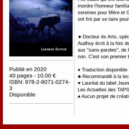
mordre l'honneur famil
sereines pour Mère et Gr
ont fini par se taire pou
►
Docteur ès Arts, spéci
Audhuy écrit à la fois d
aux "sans-paroles", de 
non. C'est son premier 
Publié en 2020
♦ Traduction disponible
40 pages - 10.00 €
♣ Recommandé à la lectu
ISBN: 978-2-8071-0274-
♥ Lauréat du label Jeun
3
Les Actuelles des TAP
Disponible
♠ Aucun projet de créati