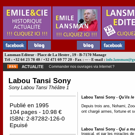
Lansman Editeur - Place de La Hestre , 19 - B-7170 Manage
Tél : +32 64 23 78 40 / +32 471 69 77 20 - Fax : --- - E-mail :
info.lansman@g
ACTUALITE
Commander nos ouvrages via Internet ?
Labou Tansi Sony
Sony Labou Tansi Théâtre 1
Labou Tansi Sony -
Qu'ils le
Publié en 1995
Depuis trois ans, Nohami, Zoo
104 pages - 10.98 €
ont chargé armes, fortune et s
ISBN: 2-87282-126-0
Epuisé
Labou Tansi Sony -
Qui a m
tropical, et par les miracles d