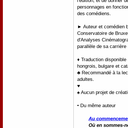
l'édition, et de donner 
personnages en fonctio
des comédiens.
► Auteur et comédien b
Conservatoire de Bruxell
d'Analyses Cinématograp
parallèle de sa carrière d
♦ Traduction disponible
hongrois, bulgare et cat
♣ Recommandé à la lectu
adultes.
♥
♠ Aucun projet de créati
• Du même auteur
Au commencement,
Où en sommes-n