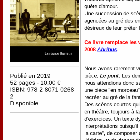
quête d'amour.
Une succession de scène
agencées au gré des en
désireux de leur prêter 
Ce livre remplace les
2008
Abribus
.
Nous avons rarement vu 
Publié en 2019
pièce,
Le pont
. Les dem
52 pages - 10.00 €
nous attendions donc sa
ISBN: 978-2-8071-0268-
une pièce "en morceau"
2
recréer au gré de la fa
Disponible
Des scènes courtes qui 
en théâtre, toujours à 
d'exercices. Un texte 
interprétations puisqu'i
la carte", de composer