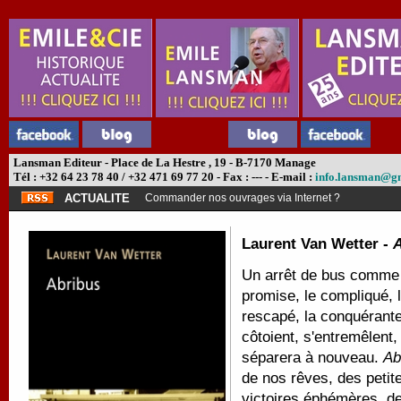
Lansman Editeur - Place de La Hestre , 19 - B-7170 Manage
Tél : +32 64 23 78 40 / +32 471 69 77 20 - Fax : --- - E-mail :
info.lansman@g
ACTUALITE
Commander nos ouvrages via Internet ?
Laurent Van Wetter -
A
Un arrêt de bus comme t
promise, le compliqué, l
rescapé, la conquérante
côtoient, s'entremêlent
séparera à nouveau.
Ab
de nos rêves, des petit
victoires éphémères, de