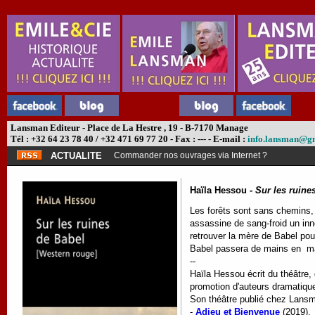
Lansman Editeur - Place de La Hestre , 19 - B-7170 Manage
Tél : +32 64 23 78 40 / +32 471 69 77 20 - Fax : --- - E-mail :
info.lansman@g
ACTUALITE
Commander nos ouvrages via Internet ?
Haïla Hessou -
Sur les ruine
Les forêts sont sans chemins, 
assassine de sang-froid un inn
retrouver la mère de Babel pour 
Babel passera de mains en mai
--
Haïla Hessou écrit du théâtre, d
promotion d'auteurs dramatique
Son théâtre publié chez Lans
-
Adieu et Bienvenue
(2019).