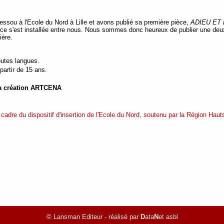
ssou à l'Ecole du Nord à Lille et avons publié sa première pièce,
ADIEU ET
iance s'est installée entre nous. Nous sommes donc heureux de publier une deu
ière.
outes langues.
partir de 15 ans.
 la création ARTCENA
cadre du dispositif d'insertion de l'Ecole du Nord, soutenu par la Région Hauts
© Lansman Editeur - réalisé par
D
ata
N
et asbl