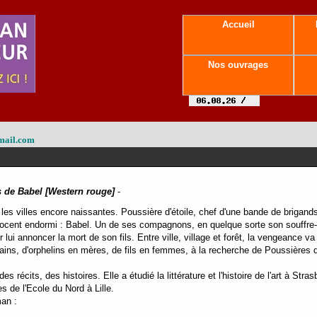
Accueil
Nos ouvrages
mail.com
s de Babel [Western rouge]
-
les villes encore naissantes. Poussière d'étoile, chef d'une bande de brigand
ocent endormi : Babel. Un de ses compagnons, en quelque sorte son souffre-do
lui annoncer la mort de son fils. Entre ville, village et forêt, la vengeance va 
ns, d'orphelins en mères, de fils en femmes, à la recherche de Poussières d'
es récits, des histoires. Elle a étudié la littérature et l'histoire de l'art à Str
s de l'Ecole du Nord à Lille.
man :