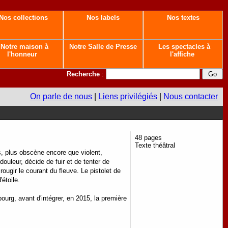
Nos collections
Nos labels
Nos textes
Notre maison à
Notre Salle de Presse
Les spectacles à
l'honneur
l'affiche
Recherche
:
On parle de nous
|
Liens privilégiés
|
Nous contacter
48 pages
Texte théâtral
s, plus obscène encore que violent,
uleur, décide de fuir et de tenter de
rougir le courant du fleuve. Le pistolet de
étoile.
asbourg, avant d'intégrer, en 2015, la première