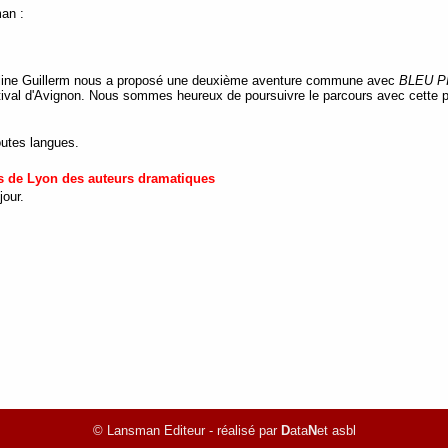
man :
line Guillerm nous a proposé une deuxième aventure commune avec
BLEU P
stival d'Avignon. Nous sommes heureux de poursuivre le parcours avec cette p
outes langues.
s de Lyon des auteurs dramatiques
jour.
© Lansman Editeur - réalisé par
D
ata
N
et asbl