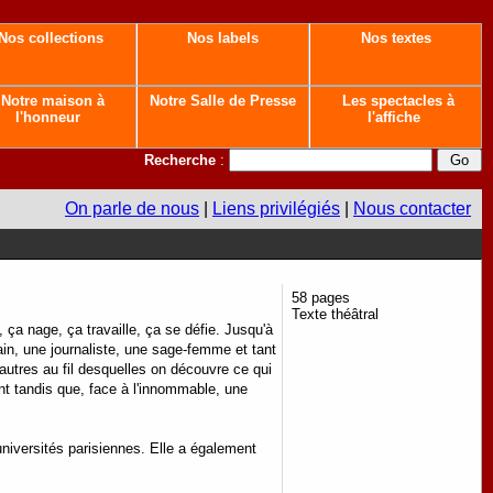
Nos collections
Nos labels
Nos textes
Notre maison à
Notre Salle de Presse
Les spectacles à
l'honneur
l'affiche
Recherche
:
On parle de nous
|
Liens privilégiés
|
Nous contacter
58 pages
Texte théâtral
ça nage, ça travaille, ça se défie. Jusqu'à
bain, une journaliste, une sage-femme et tant
autres au fil desquelles on découvre ce qui
nt tandis que, face à l'innommable, une
universités parisiennes. Elle a également