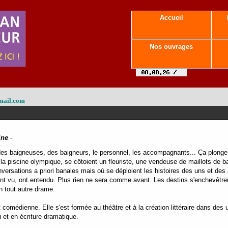
Accueil
Nos ouvrages
mail.com
ine
-
des baigneuses, des baigneurs, le personnel, les accompagnants... Ça plonge, 
e la piscine olympique, se côtoient un fleuriste, une vendeuse de maillots de 
versations a priori banales mais où se déploient les histoires des uns et des 
s ont vu, ont entendu. Plus rien ne sera comme avant. Les destins s'enchevêtre
n tout autre drame.
 comédienne. Elle s'est formée au théâtre et à la création littéraire dans des 
u et en écriture dramatique.