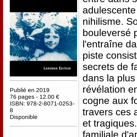
adulescente
nihilisme. S
bouleversé 
l'entraîne d
piste consist
secrets de f
dans la plus
révélation en
Publié en 2019
76 pages - 12.00 €
cogne aux f
ISBN: 978-2-8071-0253-
travers ces 
8
Disponible
et tragique
familiale d'