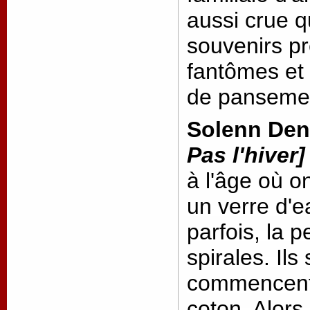
aussi crue q
souvenirs p
fantômes et
de pansemen
Solenn Den
Pas l'hiver]
à l'âge où o
un verre d'ea
parfois, la 
spirales. Ils
commencent 
coton. Alors