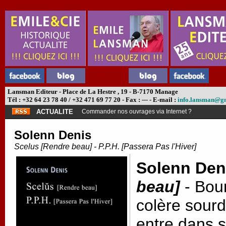
Lansman Editeur - Place de La Hestre , 19 - B-7170 Manage
Tél : +32 64 23 78 40 / +32 471 69 77 20 - Fax : --- - E-mail :
info.lansman@g
ACTUALITE
Commander nos ouvrages via Internet ?
Solenn Denis
Scelus [Rendre beau] - P.P.H. [Passera Pas l'Hiver]
Solenn Den
beau]
-
Bour
colère sourd
entre dans 