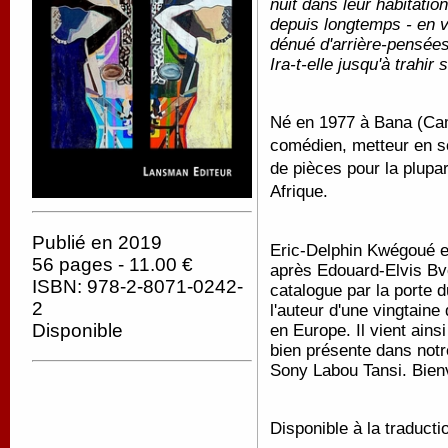
nuit dans leur habitatio
depuis longtemps - en va
dénué d'arrière-pensées
Ira-t-elle jusqu'à trahir
Né en 1977 à Bana (Ca
comédien, metteur en sc
de pièces pour la plupa
Afrique.
Publié en 2019
Eric-Delphin Kwégoué e
56 pages - 11.00 €
après Edouard-Elvis Bvo
ISBN: 978-2-8071-0242-
catalogue par la porte du
2
l'auteur d'une vingtaine
Disponible
en Europe. Il vient ains
bien présente dans notr
Sony Labou Tansi. Bien
Disponible à la traducti