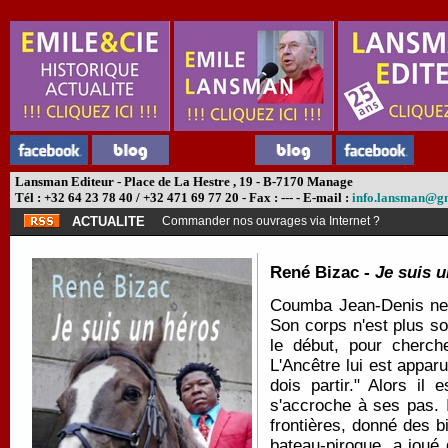
Lansman Editeur - Place de La Hestre , 19 - B-7170 Manage
Tél : +32 64 23 78 40 / +32 471 69 77 20 - Fax : --- - E-mail :
info.lansman@g
ACTUALITE
Commander nos ouvrages via Internet ?
René Bizac -
Je suis 
Coumba Jean-Denis ne c
Son corps n'est plus so
le début, pour cherche
L'Ancêtre lui est apparu
dois partir." Alors il 
s'accroche à ses pas. 
frontières, donné des bi
bateau-pirogue, a joué