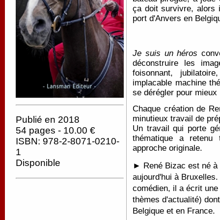
ça doit survivre, alors
port d'Anvers en Belgiq
Je suis un héros
convo
déconstruire les ima
foisonnant, jubilatoi
implacable machine thé
se dérégler pour mieux 
Chaque création de Re
minutieux travail de pr
Publié en 2018
Un travail qui porte g
54 pages - 10.00 €
thématique a retenu 
ISBN: 978-2-8071-0210-
approche originale.
1
Disponible
► René Bizac est né à Bri
aujourd'hui à Bruxelles
comédien, il a écrit une
thèmes d'actualité) dont
Belgique et en France.