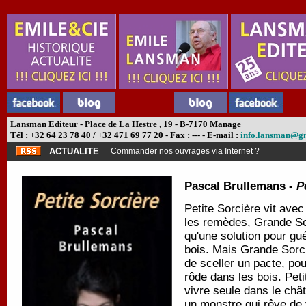
Lansman Editeur - Place de La Hestre , 19 - B-7170 Manage
Tél : +32 64 23 78 40 / +32 471 69 77 20 - Fax : --- - E-mail :
info.lansman@g
ACTUALITE
Commander nos ouvrages via Internet ?
Pascal Brullemans -
P
Petite Sorcière vit avec
les remèdes, Grande Sor
qu'une solution pour gué
bois. Mais Grande Sorci
de sceller un pacte, pour
rôde dans les bois. Pet
vivre seule dans le châ
un monstre qui rêve de