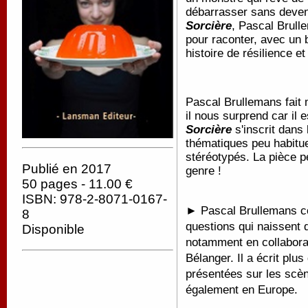
débarrasser sans deve
Sorcière
, Pascal Brull
pour raconter, avec un 
histoire de résilience e
Pascal Brullemans fait m
il nous surprend car il 
Sorcière
s'inscrit dans 
thématiques peu habitue
stéréotypés. La pièce p
Publié en 2017
genre !
50 pages - 11.00 €
ISBN: 978-2-8071-0167-
► Pascal Brullemans con
8
questions qui naissent d
Disponible
notamment en collabora
Bélanger. Il a écrit plu
présentées sur les scèn
également en Europe.