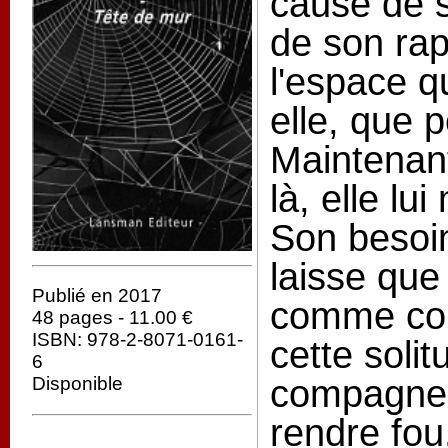
cause de s
de son rap
l'espace qu
elle, que 
Maintenant
là, elle lu
Son besoin
laisse que
Publié en 2017
comme co
48 pages - 11.00 €
ISBN: 978-2-8071-0161-
cette soli
6
compagne 
Disponible
rendre fo