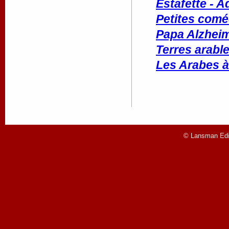
Estafette - 
Petites coméd
Papa Alzheim
Terres arabl
Les Arabes à
© Lansman Edit