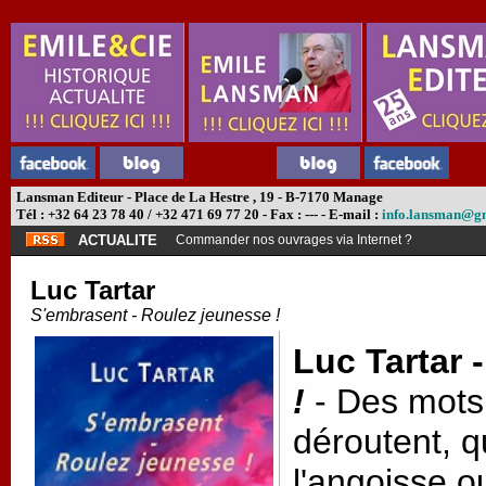
Lansman Editeur - Place de La Hestre , 19 - B-7170 Manage
Tél : +32 64 23 78 40 / +32 471 69 77 20 - Fax : --- - E-mail :
info.lansman@g
ACTUALITE
Abonnement théâtre ?
Luc Tartar
S'embrasent - Roulez jeunesse !
Luc Tartar 
!
-
Des mots 
déroutent, q
l'angoisse o