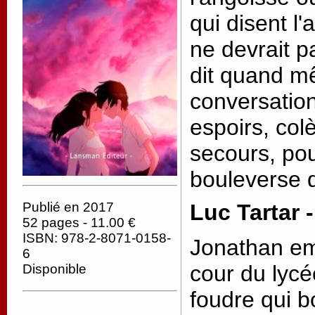
qui disent l
ne devrait p
dit quand m
conversation,
espoirs, col
secours, po
bouleverse d
Publié en 2017
Luc Tartar 
52 pages - 11.00 €
ISBN: 978-2-8071-0158-
Jonathan em
6
cour du lycé
Disponible
foudre qui b