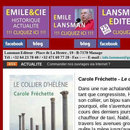
Lansman Editeur - Place de La Hestre , 19 - B-7170 Manage
Tél : +32 64 23 78 40 / +32 471 69 77 20 - Fax : --- - E-mail :
info.lansman@g
ACTUALITE
Commander nos ouvrages via Internet ?
Carole Fréchette -
Le 
Dans une rue achalandée
tant que congressiste, H
son collier, un bijou sa
pourquoi, elle s'aventur
cours des derniers jours
chauffeur de taxi, Nabi
travers les avenues grou
quête la mène jusqu'aux 