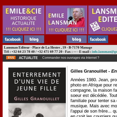
Lansman Editeur - Place de La Hestre , 19 - B-7170 Manage
Tél : +32 64 23 78 40 / +32 471 69 77 20 - Fax : --- - E-mail :
info.lansman@g
ACTUALITE
Commander nos ouvrages via Internet ?
Gilles Granouillet -
En
Années 1980. Jean, prod
photo en Afrique pour re
compagne, la maison fam
soeur est décédée. Tout
familiale pour tenter sa
musique. Mais avec moi
l'appui de son frère... q
en croit les courriers q