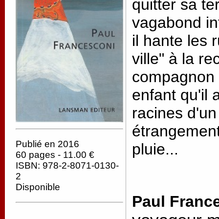
quitter sa t
vagabond int
il hante les
ville" à la 
compagnon d
enfant qu'il 
racines d'un 
étrangement,
Publié en 2016
pluie...
60 pages - 11.00 €
ISBN: 978-2-8071-0130-
2
Disponible
Paul Franc