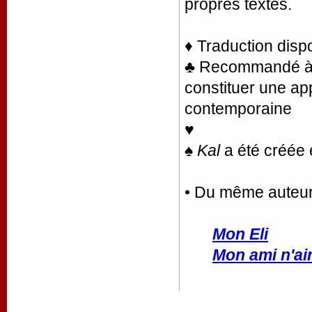
propres textes.
♦ Traduction disp
♣ Recommandé à la
constituer une ap
contemporaine
♥
♠
Kal
a été créée
• Du même auteu
Mon Eli
Mon ami n'ai