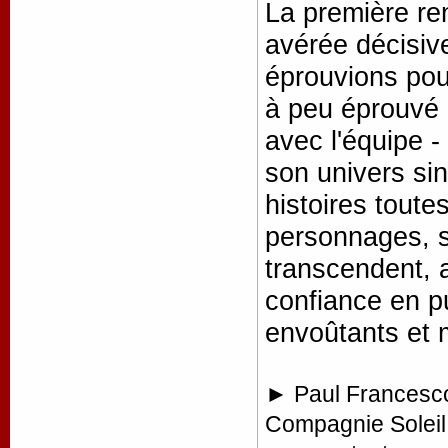
La première re
avérée décisiv
éprouvions pou
à peu éprouvé -
avec l'équipe -
son univers si
histoires toute
personnages, s
transcendent, a
confiance en pu
envoûtants et 
► Paul Francesconi
Compagnie Soleil 