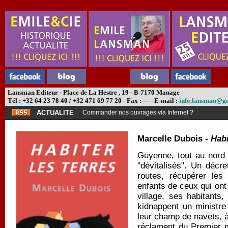
Lansman Editeur - Place de La Hestre , 19 - B-7170 Manage
Tél : +32 64 23 78 40 / +32 471 69 77 20 - Fax : --- - E-mail :
info.lansman@g
ACTUALITE
Commander nos ouvrages via Internet ?
Marcelle Dubois -
Habi
Guyenne, tout au nord d
"dévitalisés". Un décr
routes, récupérer les
enfants de ceux qui ont
village, ses habitants
kidnappent un ministre 
leur champ de navets, à
réclament du Premier m