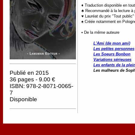
♦ Traduction disponible en to
♣ Recommandé à la lecture à p
♥ Lauréat du prix "Tout public
♠ Créée notamment en Pologn
• De la même auteure
L'Ami (de mon ami)
Les petites personnes
Les Soeurs Bonbon
Variations sérieuses
Les enfants de la plei
Les malheurs de Soph
Publié en 2015
36 pages - 9.00 €
ISBN: 978-2-8071-0065-
7
Disponible