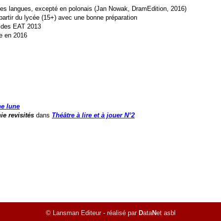
utes langues, excepté en polonais (Jan Nowak, DramEdition, 2016)
artir du lycée (15+) avec une bonne préparation
" des EAT 2013
e en 2016
ne lune
ie
revisités
dans
Théâtre à lire et à jouer N°2
© Lansman Editeur - réalisé par
D
ata
N
et asbl