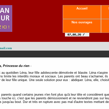
Accueil
Nos ouvrages
mail.com
, Princesse du rien
-
au quotidien Léna, leur fille adolescente démotivée et blasée. Léna n'aspire 
s limite les interdits moraux et sociaux. Les parents ont beau s'acharner, il
r de leur fille unique. Une seule solution pour eux : abdiquer. Léna, elle, choi
les parents quand certains jeunes n'en font plus qu'à leur tête et considèrent qu
us touche ici, c'est que les parents démissionnent et ne reviendront pas sur l
 jusqu'au bout. Dur et très en rupture avec pas mal d'autre textes mettant d