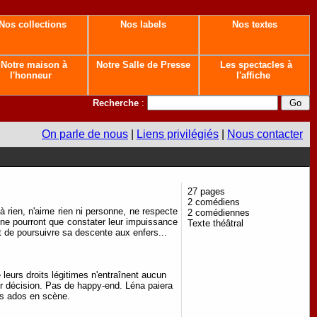
Nos collections
Nos labels
Nos textes
Notre maison à
Notre Salle de Presse
Les spectacles à
l'honneur
l'affiche
Recherche
:
On parle de nous
|
Liens privilégiés
|
Nous contacter
27 pages
2 comédiens
à rien, n'aime rien ni personne, ne respecte
2 comédiennes
s ne pourront que constater leur impuissance
Texte théâtral
sit de poursuivre sa descente aux enfers...
e leurs droits légitimes n'entraînent aucun
eur décision. Pas de happy-end. Léna paiera
es ados en scène.