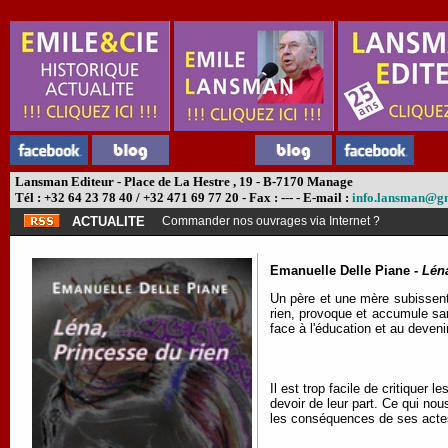
Lansman Editeur - Place de La Hestre , 19 - B-7170 Manage
Tél : +32 64 23 78 40 / +32 471 69 77 20 - Fax : --- - E-mail :
info.lansman@g
ACTUALITE
Commander nos ouvrages via Internet ?
Emanuelle Delle Piane -
Léna
Un père et une mère subissent 
rien, provoque et accumule san
face à l'éducation et au deveni
Il est trop facile de critiquer 
devoir de leur part. Ce qui no
les conséquences de ses actes