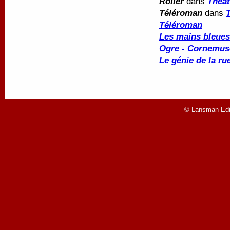
Roller
dans
Théât
Téléroman
dans
Téléroman
Les mains bleues
Ogre - Cornemus
Le génie de la ru
© Lansman Edit