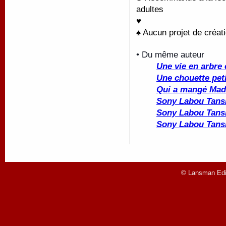
adultes
♥
♠ Aucun projet de créati
• Du même auteur
Une vie en arbre 
Une chouette peti
Qui a mangé Mad
Sony Labou Tansi
Sony Labou Tansi
Sony Labou Tansi
© Lansman Edit