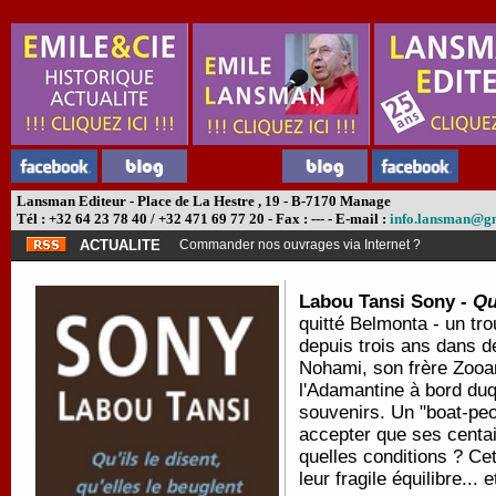
Lansman Editeur - Place de La Hestre , 19 - B-7170 Manage
Tél : +32 64 23 78 40 / +32 471 69 77 20 - Fax : --- - E-mail :
info.lansman@g
ACTUALITE
Commander nos ouvrages via Internet ?
Labou Tansi Sony -
Qu
quitté Belmonta - un tro
depuis trois ans dans de
Nohami, son frère Zoo
l'Adamantine à bord duq
souvenirs. Un "boat-peop
accepter que ses centa
quelles conditions ? Ce
leur fragile équilibre...