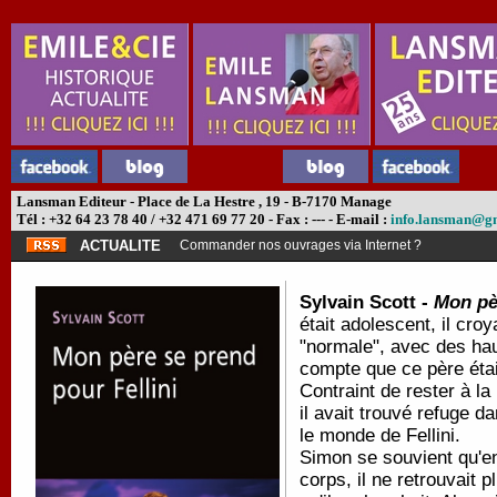
Lansman Editeur - Place de La Hestre , 19 - B-7170 Manage
Tél : +32 64 23 78 40 / +32 471 69 77 20 - Fax : --- - E-mail :
info.lansman@g
ACTUALITE
Commander nos ouvrages via Internet ?
Sylvain Scott -
Mon pèr
était adolescent, il cro
"normale", avec des haut
compte que ce père était
Contraint de rester à l
il avait trouvé refuge d
le monde de Fellini.
Simon se souvient qu'en
corps, il ne retrouvait 