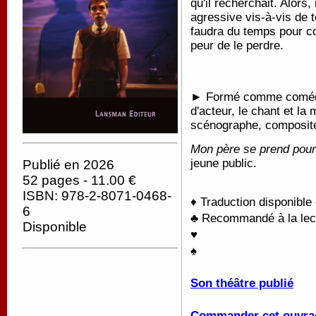
qu'il recherchait. Alors, 
agressive vis-à-vis de to
faudra du temps pour c
peur de le perdre.
► Formé comme comédien
d'acteur, le chant et la
scénographe, composite
Mon père se prend pour 
jeune public.
Publié en 2026
52 pages - 11.00 €
ISBN: 978-2-8071-0468-
♦ Traduction disponible
6
♣ Recommandé à la lectu
Disponible
♥
♠
Son théâtre publié
Commander cet ouvra