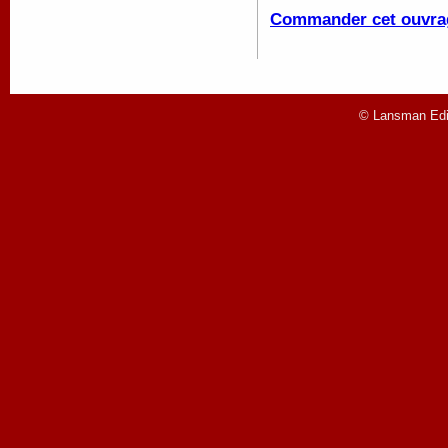
Commander cet ouvra
© Lansman Edit