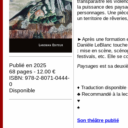
transparaître les violen
la puissance des paysa
personnages. Une pièce
un territoire de rêverie
►Après une formation e
Danièle LeBlanc touche à
: mise en scène, scéno
festivals, etc. Elle se c
Publié en 2025
Paysages
est sa deuxi
68 pages - 12.00 €
ISBN: 978-2-8071-0444-
0
♦ Traduction disponible
Disponible
♣ Recommandé à la lectu
♥
♠
Son théâtre publié