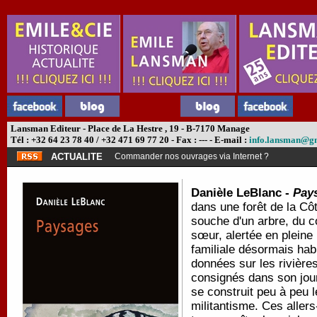
Lansman Editeur - Place de La Hestre , 19 - B-7170 Manage
Tél : +32 64 23 78 40 / +32 471 69 77 20 - Fax : --- - E-mail :
info.lansman@g
ACTUALITE
Commander nos ouvrages via Internet ?
Danièle LeBlanc -
Pay
dans une forêt de la Cô
souche d'un arbre, du co
sœur, alertée en pleine 
familiale désormais hab
données sur les rivières 
consignés dans son jour
se construit peu à peu 
militantisme. Ces aller