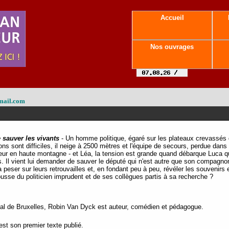
Accueil
Nos ouvrages
mail.com
 sauver les vivants
- Un homme politique, égaré sur les plateaux crevassés d
ns sont difficiles, il neige à 2500 mètres et l'équipe de secours, perdue dan
ur en haute montagne - et Léa, la tension est grande quand débarque Luca q
 Il vient lui demander de sauver le député qui n'est autre que son compagnon
peser sur leurs retrouvailles et, en fondant peu à peu, révéler les souvenirs 
scousse du politicien imprudent et de ses collègues partis à sa recherche ?
l de Bruxelles, Robin Van Dyck est auteur, comédien et pédagogue.
st son premier texte publié.