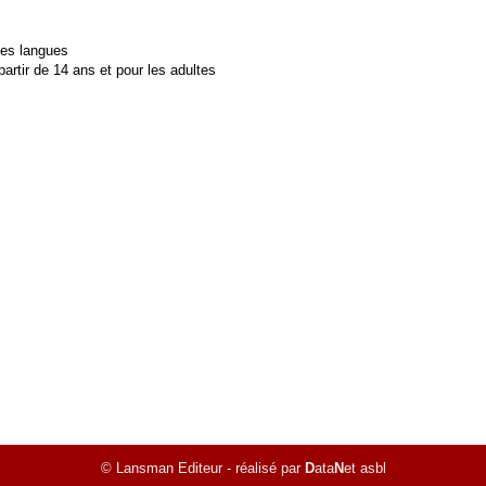
tes langues
artir de 14 ans et pour les adultes
© Lansman Editeur - réalisé par
D
ata
N
et asbl