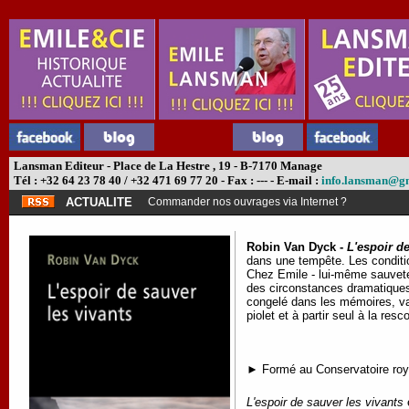
Lansman Editeur - Place de La Hestre , 19 - B-7170 Manage
Tél : +32 64 23 78 40 / +32 471 69 77 20 - Fax : --- - E-mail :
info.lansman@g
ACTUALITE
Commander nos ouvrages via Internet ?
Robin Van Dyck -
L'espoir de
dans une tempête. Les conditio
Chez Emile - lui-même sauvete
des circonstances dramatiques.
congelé dans les mémoires, va 
piolet et à partir seul à la re
► Formé au Conservatoire roya
L'espoir de sauver les vivants
e