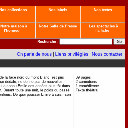
Nos collections
Nos labels
Nos textes
Notre maison à
Notre Salle de Presse
Les spectacles à
l'honneur
l'affiche
Recherche
:
On parle de nous
|
Liens privilégiés
|
Nous contacter
e la face nord du mont Blanc, est pris
39 pages
s ce dédale, ne donne pas de nouvelles.
2 comédiens
ui a connu Emile des années plus tôt dans
1 comédienne
. Durant toute une nuit, le poids du passé,
Texte théâtral
enfouis. De quoi pousser Emile à saisir son