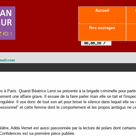
Accueil
Nos ouvrages
mail.com
 à Paris. Quand Béatrice Leroi se présente à la brigade criminelle pour parle
ent une affaire grave. Il essaie de la faire parler mais elle se tait et l'inspec
ingulière. Il use donc de tout son art pour briser le silence dans lequel elle s
bsessionnel" et cette femme dont le comportement et les propos ambigus ne c
héâtre, Adda Vernet est aussi passionnée par la lecture de polars dont certai
 Confidences est sa première pièce publiée.