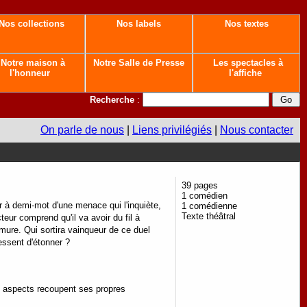
Nos collections
Nos labels
Nos textes
Notre maison à
Notre Salle de Presse
Les spectacles à
l'honneur
l'affiche
Recherche
:
On parle de nous
|
Liens privilégiés
|
Nous contacter
39 pages
1 comédien
r à demi-mot d'une menace qui l'inquiète,
1 comédienne
Texte théâtral
teur comprend qu'il va avoir du fil à
e mure. Qui sortira vainqueur de ce duel
essent d'étonner ?
ns aspects recoupent ses propres