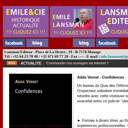
Lansman Editeur - Place de La Hestre , 19 - B-7170 Manage
Tél : +32 64 23 78 40 / +32 471 69 77 20 - Fax : --- - E-mail :
info.lansman@g
ACTUALITE
Commander nos ouvrages via Internet ?
Adda Vernet -
Confidences
-
Un bureau du Quai des Orfèvres
l'inspecteur subodore immédiatem
retordre avec cette visiteuse s
exacerbé entre ce policier "o
►
Formée à divers titres au t
expériences professionnelles.