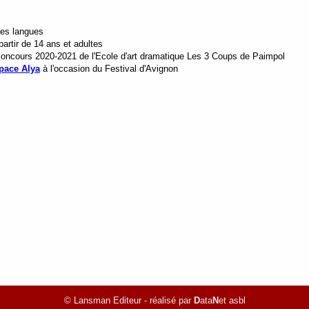
tes langues
artir de 14 ans et adultes
 concours 2020-2021 de l'Ecole d'art dramatique Les 3 Coups de Paimpol
pace Alya
à l'occasion du Festival d'Avignon
© Lansman Editeur - réalisé par
D
ata
N
et asbl