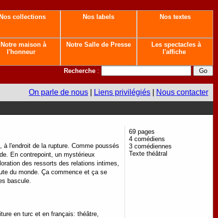
Nos collections
Nos labels
Nos textes
Notre maison à
Notre Salle de Presse
Les spectacles à
l'honneur
l'affiche
Recherche
:
On parle de nous
|
Liens privilégiés
|
Nous contacter
69 pages
4 comédiens
e, à l'endroit de la rupture. Comme poussés
3 comédiennes
Texte théâtral
nde. En contrepoint, un mystérieux
ploration des ressorts des relations intimes,
déroute du monde. Ça commence et ça se
es bascule.
ure en turc et en français: théâtre,