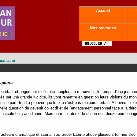
Accueil
Nos ouvrages
mail.com
uptures
-
pourtant étrangement reliés, six couples se retrouvent, le temps d'une journé
més par une grande lucidité, ils vont remettre en question leurs visions du mo
ulle part, tend à prouver que le pire n'est pas toujours certain. A travers l'ex
nelle question du devenir collectif et de l'engagement personnel face à la 
sicale hollywoodienne. Mais entre les deux, le destin des douze personnag
auteure dramatique et scénariste, Sedef Ecer pratique plusieurs formes d'écrit