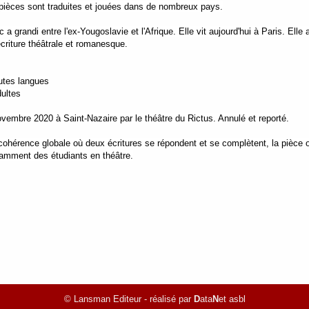
 pièces sont traduites et jouées dans de nombreux pays.
a grandi entre l'ex-Yougoslavie et l'Afrique. Elle vit aujourd'hui à Paris. El
écriture théâtrale et romanesque.
outes langues
dultes
ovembre 2020 à Saint-Nazaire par le théâtre du Rictus. Annulé et reporté.
cohérence globale où deux écritures se répondent et se complètent, la pièce 
otamment des étudiants en théâtre.
© Lansman Editeur - réalisé par
D
ata
N
et asbl