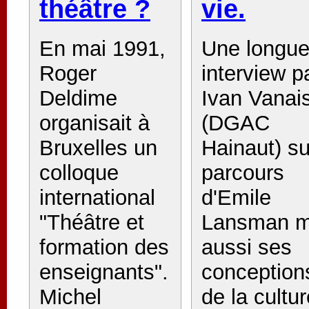
théâtre ?
vie.
En mai 1991,
Une longu
Roger
interview p
Deldime
Ivan Vanai
organisait à
(DGAC
Bruxelles un
Hainaut) su
colloque
parcours
international
d'Emile
"Théâtre et
Lansman m
formation des
aussi ses
enseignants".
conception
Michel
de la cultur