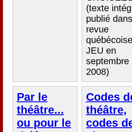
(texte intég
publié dans
revue
québécois
JEU en
septembre
2008)
Par le
Codes d
théâtre...
théâtre,
ou pour le
codes d