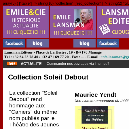
array(3) { ["table"]=> string(10) "collection" ["rec_collection"]=> string(2) "SD
Lansman Editeur - Place de La Hestre , 19 - B-7170 Manage
Tél : +32 64 23 78 40 / +32 471 69 77 20 - Fax : --- - E-mail :
info.lansman@g
ACTUALITE
Commander nos ouvrages via Internet ?
Collection Soleil Debout
La collection "Soleil
Maurice Yendt
Debout" rend
Une histoire amoureuse du théât
hommage aux
"Cahiers" du même
nom publiés par le
Théâtre des Jeunes