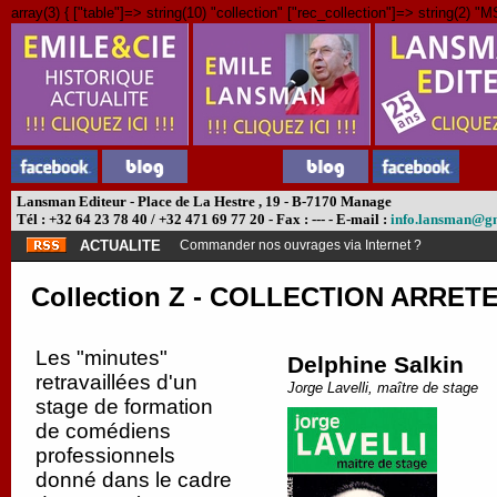
array(3) { ["table"]=> string(10) "collection" ["rec_collection"]=> string(2) "MS
Lansman Editeur - Place de La Hestre , 19 - B-7170 Manage
Tél : +32 64 23 78 40 / +32 471 69 77 20 - Fax : --- - E-mail :
info.lansman@g
ACTUALITE
Abonnement théâtre ?
Collection Z - COLLECTION ARRETEE
Les "minutes"
Delphine Salkin
retravaillées d'un
Jorge Lavelli, maître de stage
stage de formation
de comédiens
professionnels
donné dans le cadre