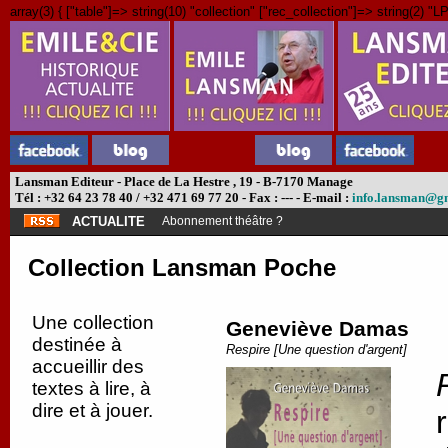
array(3) { ["table"]=> string(10) "collection" ["rec_collection"]=> string(2) "LP
Lansman Editeur - Place de La Hestre , 19 - B-7170 Manage
Tél : +32 64 23 78 40 / +32 471 69 77 20 - Fax : --- - E-mail :
info.lansman@g
ACTUALITE
Abonnement théâtre ?
Collection Lansman Poche
Une collection
Geneviève Damas
destinée à
Respire [Une question d'argent]
accueillir des
textes à lire, à
dire et à jouer.