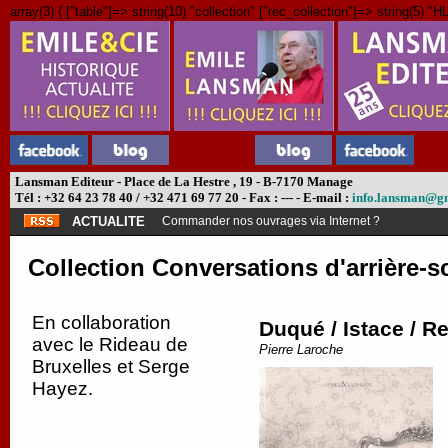
array(3) { ["table"]=> string(10) "collection" ["rec_collection"]=> string(5) "H
Lansman Editeur - Place de La Hestre , 19 - B-7170 Manage
Tél : +32 64 23 78 40 / +32 471 69 77 20 - Fax : --- - E-mail :
info.lansman@g
ACTUALITE
Commander nos ouvrages via Internet ?
Collection Conversations d'arrière-s
En collaboration
Duqué / Istace / R
avec le Rideau de
Pierre Laroche
Bruxelles et Serge
Hayez.