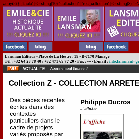
array(3) { ["table"]=> string(10) "collection" ["rec_collection"]=> string(2) "EV
Lansman Editeur - Place de La Hestre , 19 - B-7170 Manage
Tél : +32 64 23 78 40 / +32 471 69 77 20 - Fax : --- - E-mail :
info.lansman@g
ACTUALITE
Abonnement théâtre ?
Collection Z - COLLECTION ARRETEE
Des pièces récentes
Philippe Ducros
écrites dans des
L' affiche
contextes
particuliers dans le
cadre de projets
variés proposés par