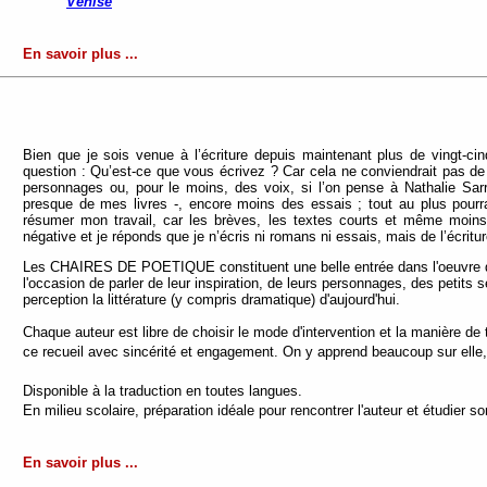
Venise
En savoir plus ...
Bien que je sois venue à l’écriture depuis maintenant plus de vingt-ci
question : Qu’est-ce que vous écrivez ? Car cela ne conviendrait pas de 
personnages ou, pour le moins, des voix, si l’on pense à Nathalie Sar
presque de mes livres -, encore moins des essais ; tout au plus pourrais
résumer mon travail, car les brèves, les textes courts et même moins 
négative et je réponds que je n’écris ni romans ni essais, mais de l’écritu
Les CHAIRES DE POETIQUE constituent une belle entrée dans l'oeuvre d'u
l'occasion de parler de leur inspiration, de leurs personnages, des petits se
perception la littérature (y compris dramatique) d'aujourd'hui.
Chaque auteur est libre de choisir le mode d'intervention et la manière de
ce recueil avec sincérité et engagement. On y apprend beaucoup sur elle, m
Disponible à la traduction en toutes langues.
En milieu scolaire, préparation idéale pour rencontrer l'auteur et étudier s
En savoir plus ...