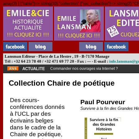
array(3) { ["table"]=> string(10) "collection" ["rec_collection"]=> string(2) "CP
Lansman Editeur - Place de La Hestre , 19 - B-7170 Manage
Tél : +32 64 23 78 40 / +32 471 69 77 20 - Fax : --- - E-mail :
info.lansman@g
ACTUALITE
Abonnement théâtre ?
Collection Chaire de poétique
Des cours-
Paul Pourveur
conférences donnés
Survivre à la fin des Grandes Hi
à l'UCL par des
écrivains belges
dans le cadre de la
Chaire de poétique,