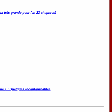
a très grande peur (en 22 chapitres)
me 1 : Quelques incontournables