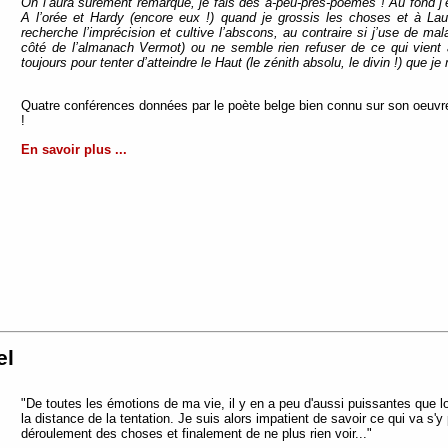
On l’aura sûrement remarqué, je fais des à-peu-près-poèmes ! Au fond j’
A l’orée et Hardy (encore eux !) quand je grossis les choses et à Laur
recherche l’imprécision et cultive l’abscons, au contraire si j’use de ma
côté de l’almanach Vermot) ou ne semble rien refuser de ce qui vient à 
toujours pour tenter d’atteindre le Haut (le zénith absolu, le divin !) que
Quatre conférences données par le poète belge bien connu sur son oeuvre 
!
En savoir plus ...
el
"De toutes les émotions de ma vie, il y en a peu d'aussi puissantes que lo
la distance de la tentation. Je suis alors impatient de savoir ce qui va s'
déroulement des choses et finalement de ne plus rien voir..."