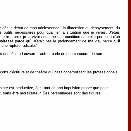
héâtre dès le début de mon adolescence : la dimension du dépaysement, du
outils nécessaires pour qualifier la situation que je vivais. J'étais
cette atonie, je la vivais comme une condition naturelle porteuse d'un
téressé parce qu'il n'était pas le prolongement de ma vie, parce qu'il
e une rupture radicale."
es données à Louvain. L'auteur parle de son parcours, de son
ons d'écriture et de théâtre qui passionneront tant les professionnels
nte est productive, écrit tant de son impulsion propre que pour
nt, sans être moralisateur. Ses personnages sont des figures