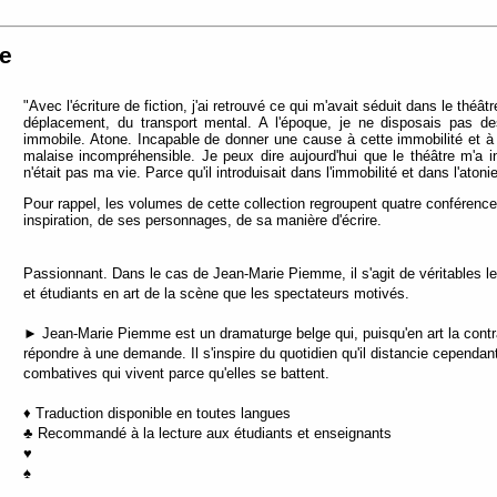
e
"Avec l'écriture de fiction, j'ai retrouvé ce qui m'avait séduit dans le t
déplacement, du transport mental. A l'époque, je ne disposais pas des 
immobile. Atone. Incapable de donner une cause à cette immobilité et à 
malaise incompréhensible. Je peux dire aujourd'hui que le théâtre m'a in
n'était pas ma vie. Parce qu'il introduisait dans l'immobilité et dans l'atoni
Pour rappel, les volumes de cette collection regroupent quatre conférenc
inspiration, de ses personnages, de sa manière d'écrire.
Passionnant. Dans le cas de Jean-Marie Piemme, il s'agit de véritables leç
et étudiants en art de la scène que les spectateurs motivés.
► Jean-Marie Piemme est un dramaturge belge qui, puisqu'en art la contrai
répondre à une demande. Il s'inspire du quotidien qu'il distancie cependa
combatives qui vivent parce qu'elles se battent.
♦ Traduction disponible en toutes langues
♣ Recommandé à la lecture aux étudiants et enseignants
♥
♠