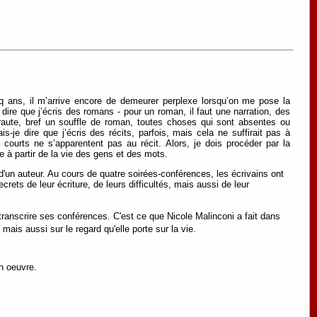
nq ans, il m’arrive encore de demeurer perplexe lorsqu’on me pose la
dire que j’écris des romans - pour un roman, il faut une narration, des
raute, bref un souffle de roman, toutes choses qui sont absentes ou
-je dire que j’écris des récits, parfois, mais cela ne suffirait pas à
courts ne s’apparentent pas au récit. Alors, je dois procéder par la
re à partir de la vie des gens et des mots.
n auteur. Au cours de quatre soirées-conférences, les écrivains ont
crets de leur écriture, de leurs difficultés, mais aussi de leur
 transcrire ses conférences. C'est ce que Nicole Malinconi a fait dans
ais aussi sur le regard qu'elle porte sur la vie.
on oeuvre.