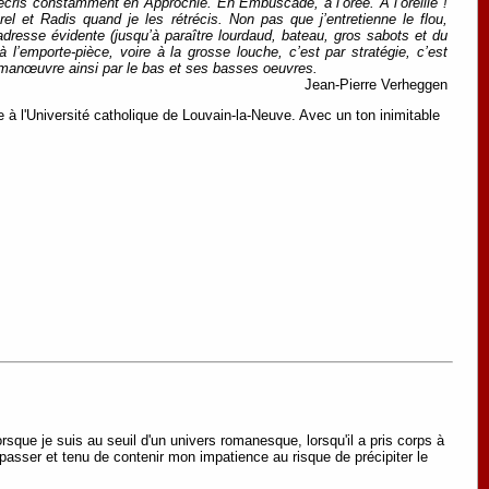
écris constamment en Approchie. En Embuscade, à l’orée. A l’oreille !
el et Radis quand je les rétrécis. Non pas que j’entretienne le flou,
ladresse évidente (jusqu’à paraître lourdaud, bateau, gros sabots et du
l’emporte-pièce, voire à la grosse louche, c’est par stratégie, c’est
 je manœuvre ainsi par le bas et ses basses oeuvres.
Jean-Pierre Verheggen
à l'Université catholique de Louvain-la-Neuve. Avec un ton inimitable
rsque je suis au seuil d'un univers romanesque, lorsqu'il a pris corps à
y passer et tenu de contenir mon impatience au risque de précipiter le