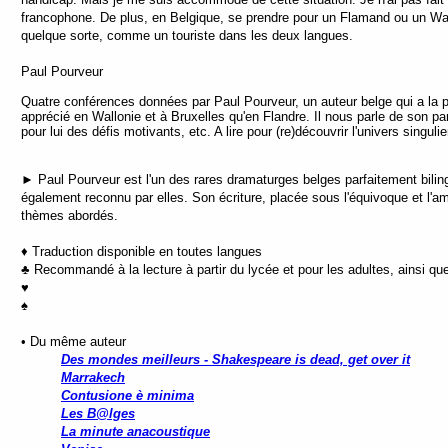
francophone. De plus, en Belgique, se prendre pour un Flamand ou un Wall
quelque sorte, comme un touriste dans les deux langues.
Paul Pourveur
Quatre conférences données par Paul Pourveur, un auteur belge qui a la part
apprécié en Wallonie et à Bruxelles qu'en Flandre. Il nous parle de son p
pour lui des défis motivants, etc. A lire pour (re)découvrir l'univers singul
► Paul Pourveur est l'un des rares dramaturges belges parfaitement bili
également reconnu par elles. Son écriture, placée sous l'équivoque et l'a
thèmes abordés.
♦ Traduction disponible en toutes langues
♣ Recommandé à la lecture à partir du lycée et pour les adultes, ainsi qu
♥
♠
• Du même auteur
Des mondes meilleurs - Shakespeare is dead, get over it
Marrakech
Contusione è minima
Les B@lges
La minute anacoustique