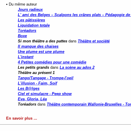
• Du même auteur
Jours radieux
L' ami des Belges – Scalpons les crânes plats – Pédagogie de l
Les pâtissières
Liquidation totale
Toréadors
Boxe
Si mon théâtre a des pattes
dans
Théâtre et société
Il manque des chaises
Une plume est une plume
L'instant
4 Petites comédies pour une comédie
Les petits grands
dans
La scène au ados 2
Théâtre au présent 1
Tango/Tangage - Trompe-l'oeil
L'illusion - Faim, Soif
Les B@lges
Ciel et simulacre - Peep show
Eva, Gloria, Léa
Toréadors
dans
Théâtre contemporain Wallonie-Bruxelles - To
En savoir plus ...