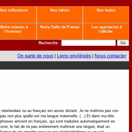
Nos collections
Nos labels
Nos textes
Notre maison à
Notre Salle de Presse
Les spectacles à
l'honneur
l'affiche
Recherche
:
On parle de nous
|
Liens privilégiés
|
Nous contacter
u néerlandais ou au français est assez distant. Je ne maîtrise pas ces
s non plus quelle est ma langue maternelle. (...) Et dans ma tête
phrases arrivent en français, qui sont traduites automatiquement en
uisme, le fait de ne pas entièrement maîtriser une langue, était un
l'erreur de me prendre pour un vrai néerlandophone ou un vrai