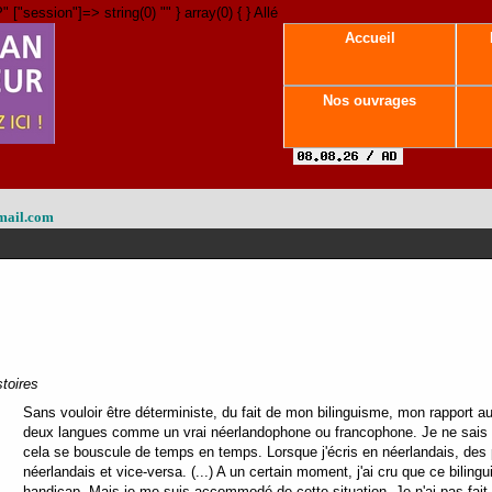
" ["session"]=> string(0) "" } array(0) { } Allé
Accueil
Nos ouvrages
mail.com
stoires
Sans vouloir être déterministe, du fait de mon bilinguisme, mon rapport a
deux langues comme un vrai néerlandophone ou francophone. Je ne sais pa
cela se bouscule de temps en temps. Lorsque j'écris en néerlandais, des 
néerlandais et vice-versa. (...) A un certain moment, j'ai cru que ce biling
handicap. Mais je me suis accommodé de cette situation. Je n'ai pas fait 