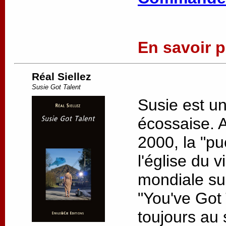
En savoir pl
Réal Siellez
Susie Got Talent
Susie est u
écossaise. 
2000, la "pu
l'église du v
mondiale su
"You've Got 
toujours au s