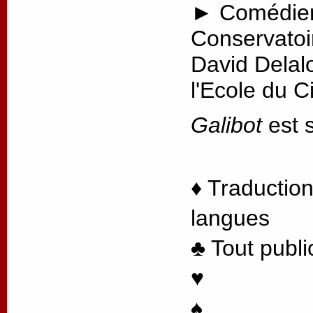
► Comédien
Conservatoi
David Delal
l'Ecole du 
Galibot
est s
♦ Traduction
langues
♣ Tout publi
♥
♠