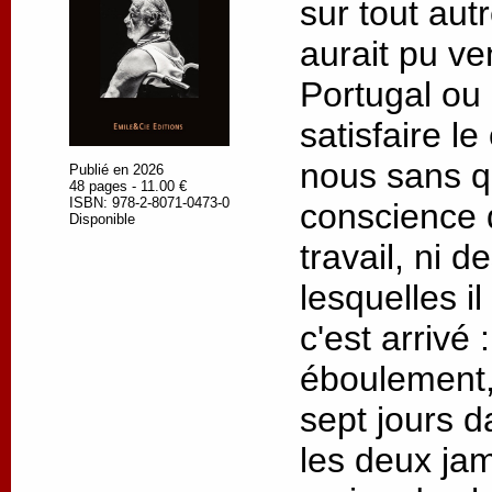
sur tout autre
aurait pu ve
Portugal ou
satisfaire l
nous sans q
Publié en 2026
48 pages - 11.00 €
ISBN: 978-2-8071-0473-0
conscience 
Disponible
travail, ni 
lesquelles il
c'est arrivé
éboulement,
sept jours d
les deux jam