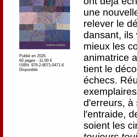
ont déjà éc
une nouvell
relever le dé
dansant, ils
mieux les c
animatrice 
Publié en 2026
60 pages - 11.00 €
ISBN: 978-2-8071-0471-6
tient le déc
Disponible
échecs. Réus
exemplaires,
d'erreurs, à
l'entraide, 
soient les c
toujours tou