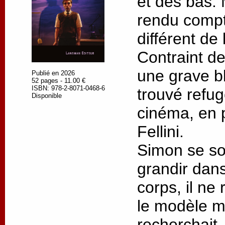
et des bas. M
rendu compt
différent de 
Contraint de
une grave bl
Publié en 2026
52 pages - 11.00 €
ISBN: 978-2-8071-0468-6
trouvé refu
Disponible
cinéma, en p
Fellini.
Simon se so
grandir dans
corps, il ne
le modèle ma
recherchait.