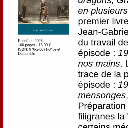
dragons, Gr
en plusieur
premier livr
Jean-Gabrie
du travail d
Publié en 2026
100 pages - 13.00 €
ISBN: 978-2-8071-0467-9
épisode :
19
Disponible
nos mains
.
trace de la
épisode :
19
mensonges
Préparation
filigranes l
certains méd