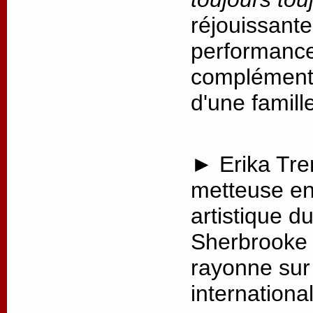
réjouissante
performance,
complémenta
d'une famill
► Erika Tre
metteuse en 
artistique d
Sherbrooke 
rayonne sur 
internationa