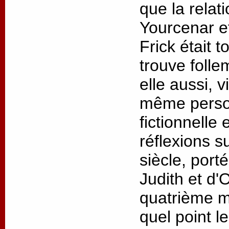
que la relat
Yourcenar 
Frick était t
trouve folle
elle aussi, v
même person
fictionnelle
réflexions s
siècle, port
Judith et d'
quatrième m
quel point l