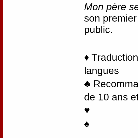
Mon père se
son premier
public.
♦ Traduction
langues
♣ Recommand
de 10 ans et
♥
♠