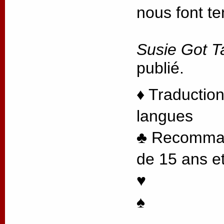
nous font te
Susie Got T
publié.
♦ Traduction
langues
♣ Recommand
de 15 ans et
♥
♠