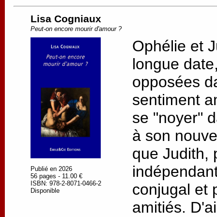
Lisa Cogniaux
Peut-on encore mourir d'amour ?
Ophélie et J
longue date, 
opposées da
sentiment a
se "noyer" d
à son nouv
que Judith, 
indépendant
Publié en 2026
56 pages - 11.00 €
ISBN: 978-2-8071-0466-2
conjugal et 
Disponible
amitiés. D'a