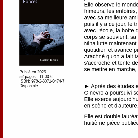
Elle observe le monde
frimeurs, les enfoirés
avec sa meilleure amie
puis il y a ce jour, le 
avec l'école, la boîte
corps se souvient, sa 
Nina lutte maintenant
quotidien et avance pa
Arachné qu'on a fait ta
s'accroche et tente de
se mettre en marche, p
Publié en 2026
52 pages - 11.00 €
ISBN: 978-2-8071-0474-7
► Après des études en
Disponible
Ginevro a poursuivi s
Elle exerce aujourd'h
en scène et d'auteure
Elle est double lauré
huitième pièce publi