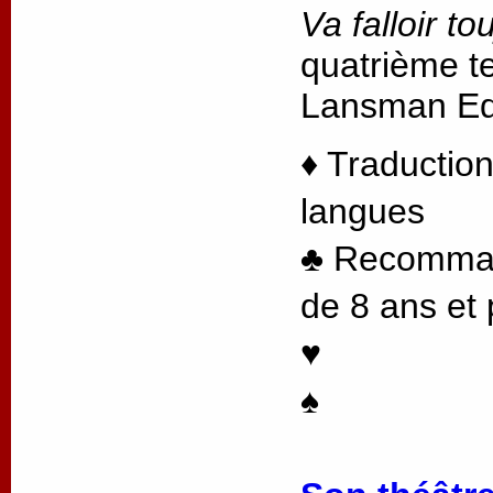
Va falloir to
quatrième te
Lansman Edi
♦ Traduction
langues
♣ Recommand
de 8 ans et 
♥
♠