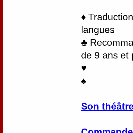
♦ Traduction
langues
♣ Recommand
de 9 ans et 
♥
♠
Son théâtre
Commander