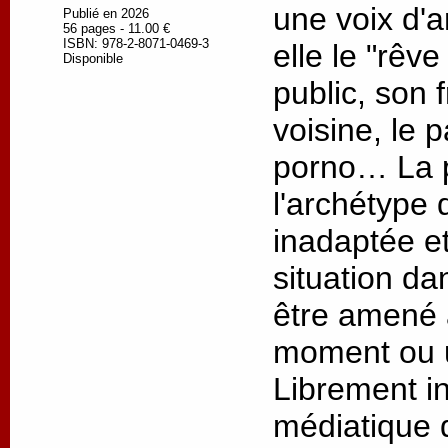
une voix d'a
Publié en 2026
56 pages - 11.00 €
ISBN: 978-2-8071-0469-3
elle le "rêve
Disponible
public, son 
voisine, le 
porno… La p
l'archétype 
inadaptée e
situation da
être amené 
moment ou u
Librement in
médiatique 