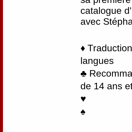
catalogue d'
avec Stéph
♦ Traduction
langues
♣ Recommand
de 14 ans et
♥
♠