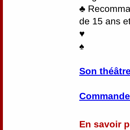
♣ Recommand
de 15 ans et
♥
♠
Son théâtre
Commander
En savoir pl