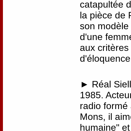
catapultée 
la pièce de 
son modèle p
d'une femme
aux critère
d'éloquence
► Réal Siell
1985. Acteu
radio formé
Mons, il aim
humaine" et 