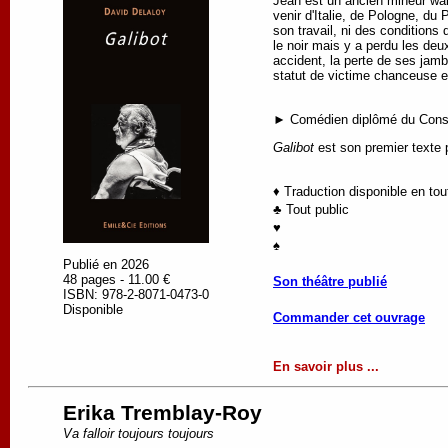
Jean est un ancien mineur wallo
venir d'Italie, de Pologne, du
son travail, ni des conditions 
le noir mais y a perdu les deu
accident, la perte de ses jamb
statut de victime chanceuse et
► Comédien diplômé du Conser
Galibot
est son premier texte 
♦ Traduction disponible en to
♣ Tout public
♥
♠
Publié en 2026
48 pages - 11.00 €
Son théâtre publié
ISBN: 978-2-8071-0473-0
Disponible
Commander cet ouvrage
En savoir plus ...
Erika Tremblay-Roy
Va falloir toujours toujours