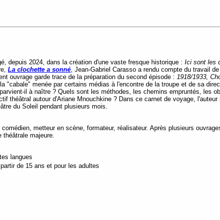
é, depuis 2024, dans la création d'une vaste fresque historique :
Ici sont les
re,
La clochette a sonné
, Jean-Gabriel Carasso a rendu compte du travail de 
sent ouvrage garde trace de la préparation du second épisode :
1918/1933, Ch
a "cabale" menée par certains médias à l'encontre de la troupe et de sa direc
parvient-il à naître ? Quels sont les méthodes, les chemins empruntés, les 
ctif théâtral autour d'Ariane Mnouchkine ? Dans ce carnet de voyage, l'auteur
éâtre du Soleil pendant plusieurs mois.
omédien, metteur en scène, formateur, réalisateur. Après plusieurs ouvrages au
ue théâtrale majeure.
utes langues
artir de 15 ans et pour les adultes