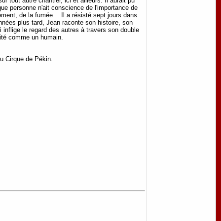
tout autre chantier, ici et ailleurs. Il aurait pu
 que personne n'ait conscience de l'importance de
ulement, de la fumée… Il a résisté sept jours dans
années plus tard, Jean raconte son histoire, son
 inflige le regard des autres à travers son double
traité comme un humain.
du Cirque de Pékin.