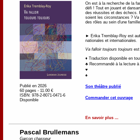
On est à la recherche de la fa
défi ! Tout en jouant et dansa
des réussites et des échecs. Ré
soient les circonstances ?
Va 
des rôles au sein d'une famill
► Erika Tremblay-Roy est autr
nationales et internationales.
Va falloir toujours toujours
est 
♦ Traduction disponible en to
♣ Recommandé à la lecture à p
♥
♠
Publié en 2026
Son théâtre publié
60 pages - 11.00 €
ISBN: 978-2-8071-0471-6
Commander cet ouvrage
Disponible
En savoir plus ...
Pascal Brullemans
Garçon chasseur