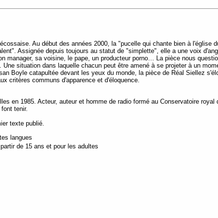
cossaise. Au début des années 2000, la "pucelle qui chante bien à l'église du
ent". Assignée depuis toujours au statut de "simplette", elle a une voix d'ange
e, son manager, sa voisine, le pape, un producteur porno… La pièce nous questi
 Une situation dans laquelle chacun peut être amené à se projeter à un mome
an Boyle catapultée devant les yeux du monde, la pièce de Réal Siellez s'élo
aux critères communs d'apparence et d'éloquence.
lles en 1985. Acteur, auteur et homme de radio formé au Conservatoire royal d
 font tenir.
er texte publié.
utes langues
artir de 15 ans et pour les adultes