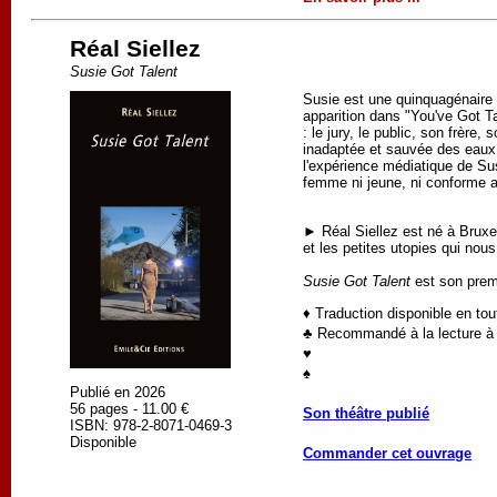
Réal Siellez
Susie Got Talent
Susie est une quinquagénaire é
apparition dans "You've Got Tal
: le jury, le public, son frèr
inadaptée et sauvée des eaux.
l'expérience médiatique de Sus
femme ni jeune, ni conforme 
► Réal Siellez est né à Bruxe
et les petites utopies qui nous
Susie Got Talent
est son premi
♦ Traduction disponible en to
♣ Recommandé à la lecture à p
♥
♠
Publié en 2026
56 pages - 11.00 €
Son théâtre publié
ISBN: 978-2-8071-0469-3
Disponible
Commander cet ouvrage