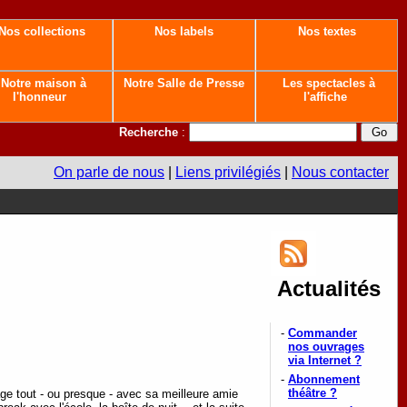
Nos collections
Nos labels
Nos textes
Notre maison à
Notre Salle de Presse
Les spectacles à
l'honneur
l'affiche
Recherche
:
On parle de nous
|
Liens privilégiés
|
Nous contacter
Actualités
-
Commander
nos ouvrages
via Internet ?
-
Abonnement
théâtre ?
age tout - ou presque - avec sa meilleure amie