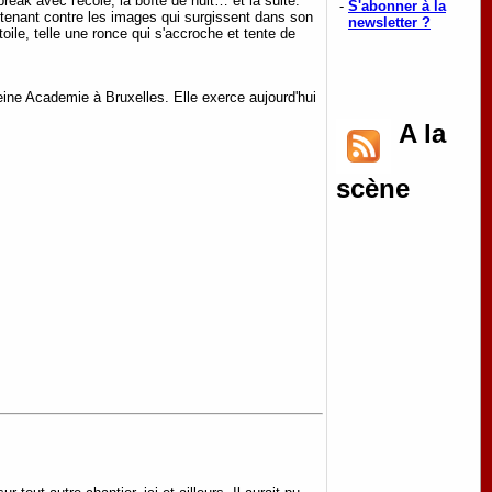
 break avec l'école, la boîte de nuit… et la suite.
-
S'abonner à la
ntenant contre les images qui surgissent dans son
newsletter ?
toile, telle une ronce qui s'accroche et tente de
eine Academie à Bruxelles. Elle exerce aujourd'hui
A la
scène