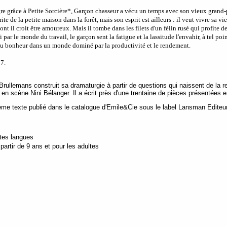
gre grâce à Petite Sorcière*, Garçon chasseur a vécu un temps avec son vieux grand-p
rite de la petite maison dans la forêt, mais son esprit est ailleurs : il veut vivre sa vie
ont il croit être amoureux. Mais il tombe dans les filets d'un félin rusé qui profite d
i par le monde du travail, le garçon sent la fatigue et la lassitude l'envahir, à tel p
du bonheur dans un monde dominé par la productivité et le rendement.
7.
ullemans construit sa dramaturgie à partir de questions qui naissent de la re
 en scène Nini Bélanger. Il a écrit près d'une trentaine de pièces présentées
ème texte publié dans le catalogue d'Emile&Cie sous le label Lansman Editeu
utes langues
artir de 9 ans et pour les adultes