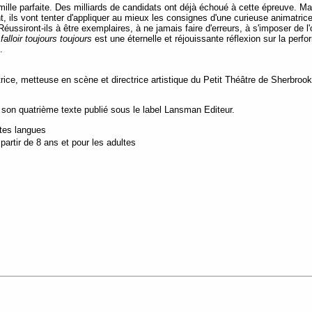
mille parfaite. Des milliards de candidats ont déjà échoué à cette épreuve. Ma
nt, ils vont tenter d'appliquer au mieux les consignes d'une curieuse animatri
ussiront-ils à être exemplaires, à ne jamais faire d'erreurs, à s'imposer de l'o
falloir toujours toujours
est une éternelle et réjouissante réflexion sur la per
e.
ice, metteuse en scène et directrice artistique du Petit Théâtre de Sherbroo
son quatrième texte publié sous le label Lansman Editeur.
utes langues
artir de 8 ans et pour les adultes