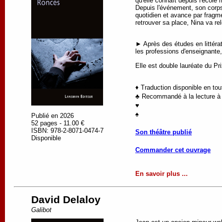
qu'elle connaît depuis l'école m
Depuis l'événement, son corps 
quotidien et avance par fragmen
retrouver sa place, Nina va rel
► Après des études en littérat
les professions d'enseignante
Elle est double lauréate du P
♦ Traduction disponible en to
♣ Recommandé à la lecture à p
♥
♠
Publié en 2026
52 pages - 11.00 €
ISBN: 978-2-8071-0474-7
Son théâtre publié
Disponible
Commander cet ouvrage
En savoir plus ...
David Delaloy
Galibot