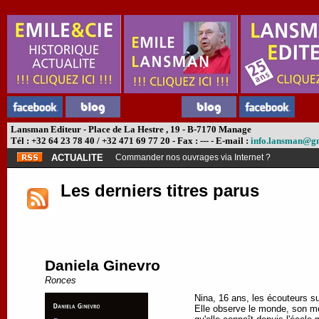
Lansman Editeur - Place de La Hestre , 19 - B-7170 Manage
Tél : +32 64 23 78 40 / +32 471 69 77 20 - Fax : --- - E-mail :
info.lansman@g
ACTUALITE
Abonnement théâtre ?
Les derniers titres parus
Daniela Ginevro
Ronces
Nina, 16 ans, les écouteurs sur
Elle observe le monde, son mon