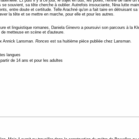
aternelle. Et puis il y a ce jour, le trajet en bus, les potes, l'envie de faire un
se souvient, sa tête cherche à oublier. Autrefois insouciante, Nina lutte mai
ts, entre doute et certitude. Telle Arachné qu'on a fait taire en détruisant sa 
ever la tête et se mettre en marche, pour elle et pour les autres.
ure et linguistique romanes, Daniela Ginevro a poursuivi son parcours à la Kl
, de metteuse en scène et d'auteure.
rix Annick Lansman.
Ronces
est sa huitième pièce publiée chez Lansman.
utes langues
artir de 14 ans et pour les adultes