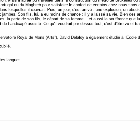
n. Mais il aurait pu travailler dans la construction du métro de Bruxelles ou sur 
 Portugal ou du Maghreb pour satisfaire le confort de certains chez nous sans
dans lesquelles il œuvrait. Puis, un jour, c'est arrivé : une explosion, un ébo
x jambes. Son fils, lui, a eu moins de chance : il y a laissé sa vie. Bien des 
es, la perte de son fils, le départ de sa femme… et aussi la souffrance que lui
 de handicapé assisté. Ce qu'il voudrait par-dessus tout, c'est d'être vu et 
vatoire Royal de Mons (Arts²), David Delaloy a également étudié à l'Ecole 
publié.
utes langues