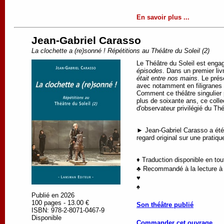
En savoir plus ...
Jean-Gabriel Carasso
La clochette a (re)sonné ! Répétitions au Théâtre du Soleil (2)
Le Théâtre du Soleil est engag
épisodes
. Dans un premier liv
était entre nos mains
. Le pré
avec notamment en filigranes l
Comment ce théâtre singulier 
plus de soixante ans, ce colle
d'observateur privilégié du Th
► Jean-Gabriel Carasso a été c
regard original sur une pratiq
♦ Traduction disponible en to
♣ Recommandé à la lecture à p
♥
♠
Publié en 2026
100 pages - 13.00 €
Son théâtre publié
ISBN: 978-2-8071-0467-9
Disponible
Commander cet ouvrage