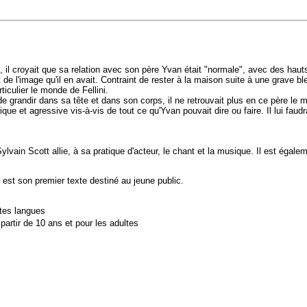
il croyait que sa relation avec son père Yvan était "normale", avec des hauts
t de l'image qu'il en avait. Contraint de rester à la maison suite à une grave b
ticulier le monde de Fellini.
 grandir dans sa tête et dans son corps, il ne retrouvait plus en ce père le m
ritique et agressive vis-à-vis de tout ce qu'Yvan pouvait dire ou faire. Il lui 
in Scott allie, à sa pratique d'acteur, le chant et la musique. Il est égal
est son premier texte destiné au jeune public.
utes langues
artir de 10 ans et pour les adultes