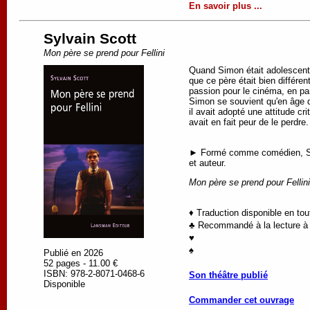
En savoir plus ...
Sylvain Scott
Mon père se prend pour Fellini
Quand Simon était adolescent, 
que ce père était bien différen
passion pour le cinéma, en par
Simon se souvient qu'en âge de
il avait adopté une attitude c
avait en fait peur de le perdre.
► Formé comme comédien, Sylva
et auteur.
Mon père se prend pour Fellini
♦ Traduction disponible en to
♣ Recommandé à la lecture à p
♥
♠
Publié en 2026
52 pages - 11.00 €
ISBN: 978-2-8071-0468-6
Son théâtre publié
Disponible
Commander cet ouvrage